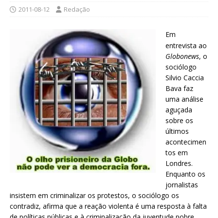
2011-08-12
Redação
Em
entrevista ao
Globonews
, o
sociólogo
Silvio Caccia
Bava faz
uma análise
aguçada
sobre os
últimos
acontecimen
tos em
Londres.
Enquanto os
jornalistas
insistem em criminalizar os protestos, o sociólogo os
contradiz, afirma que a reação violenta é uma resposta à falta
de políticas públicas e à criminalização da juventude pobre,