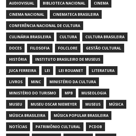
AUDIOVISUAL
BIBLIOTECA NACIONAL
CINEMA
CINEMA NACIONAL
CINEMATECA BRASILEIRA
CONFERÊNCIA NACIONAL DE CULTURA
CULINÁRIA BRASILEIRA
CULTURA
CULTURA BRASILEIRA
DOCES
FILOSOFIA
FOLCLORE
GESTÃO CULTURAL
HISTÓRIA
INSTITUTO BRASILEIRO DE MUSEUS
JUCA FERREIRA
LEI
LEI ROUANET
LITERATURA
LIVROS
MINC
MINISTÉRIO DA CULTURA
MINISTÉRIO DO TURISMO
MPB
MUSEOLOGIA
MUSEU
MUSEU OSCAR NIEMEYER
MUSEUS
MÚSICA
MÚSICA BRASILEIRA
MÚSICA POPULAR BRASILEIRA
NOTÍCIAS
PATRIMÔNIO CULTURAL
PCDOB