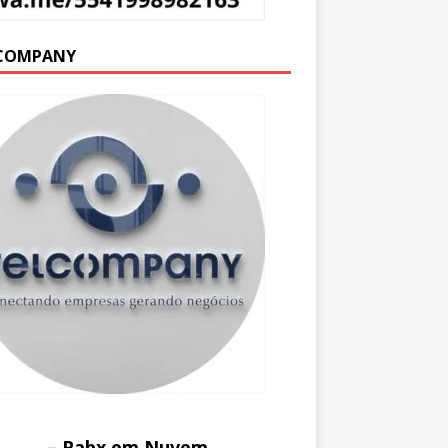
COMPANY
– Pabx em Nuvem