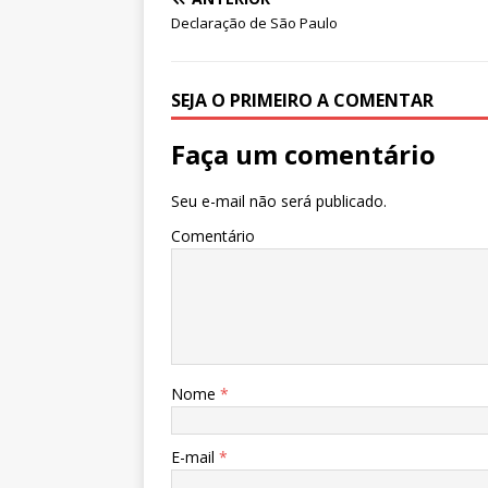
A
b
dI
r
Declaração de São Paulo
p
o
n
p
o
SEJA O PRIMEIRO A COMENTAR
k
Faça um comentário
Seu e-mail não será publicado.
Comentário
Nome
*
E-mail
*