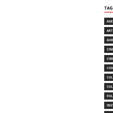
TAG
AG
ART
AUD
CIN
CIN
CON
CUL
CUL
FOL
INS