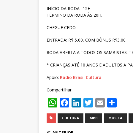
INÍCIO DA RODA . 15H
TÉRMINO DA RODA ÀS 20H.
CHEGUE CEDO!
ENTRADA: R$ 5,00, COM BÔNUS R$3,00.
RODA ABERTA A TODOS OS SAMBISTAS. 
* CRIANÇAS ATÉ 10 ANOS E ADULTOS A P
Apoio:
Rádio Brasil Cultura
Compartilhar:
W
F
Li
T
E
S
h
a
n
w
m
h
at
c
k
it
ai
ar
CULTURA
MPB
MÚSICA
s
e
e
te
l
e
ANTERIOR