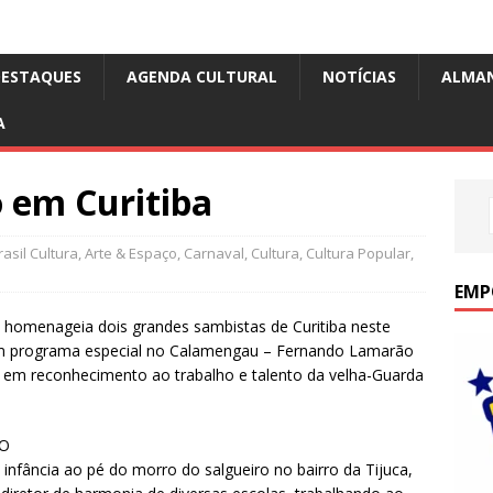
DESTAQUES
AGENDA CULTURAL
NOTÍCIAS
ALMA
A
 em Curitiba
asil Cultura
,
Arte & Espaço
,
Carnaval
,
Cultura
,
Cultura Popular
,
EMP
homenageia dois grandes sambistas de Curitiba neste
m programa especial no Calamengau – Fernando Lamarão
a em reconhecimento ao trabalho e talento da velha-Guarda
.
O
 infância ao pé do morro do salgueiro no bairro da Tijuca,