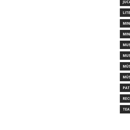
JUC
LIT
MIN
MIN
MUS
MUS
MÚS
MÚS
PAT
REC
TEA