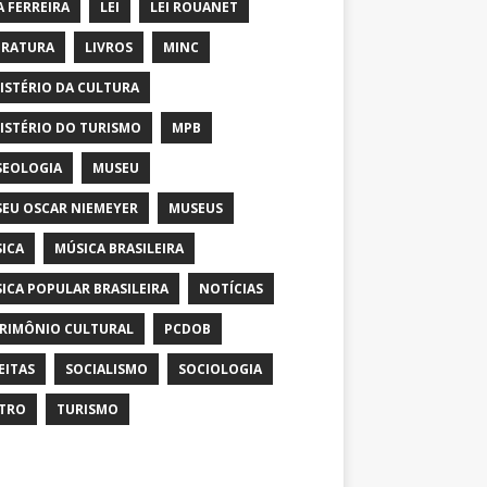
A FERREIRA
LEI
LEI ROUANET
ERATURA
LIVROS
MINC
ISTÉRIO DA CULTURA
ISTÉRIO DO TURISMO
MPB
EOLOGIA
MUSEU
EU OSCAR NIEMEYER
MUSEUS
ICA
MÚSICA BRASILEIRA
ICA POPULAR BRASILEIRA
NOTÍCIAS
RIMÔNIO CULTURAL
PCDOB
EITAS
SOCIALISMO
SOCIOLOGIA
TRO
TURISMO