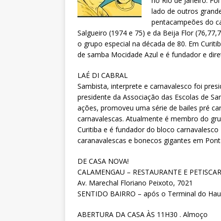
no Rio de Janeiro. Fo
lado de outros grand
pentacampeões do car
Salgueiro (1974 e 75) e da Beija Flor (76,77
o grupo especial na década de 80. Em Curit
de samba Mocidade Azul e é fundador e dir
LAÉ DI CABRAL
Sambista, interprete e carnavalesco foi pre
presidente da Associação das Escolas de Sa
ações, promoveu uma série de bailes pré ca
carnavalescas. Atualmente é membro do gru
Curitiba e é fundador do bloco carnavalesco
caranavalescas e bonecos gigantes em Pont
DE CASA NOVA!
CALAMENGAU – RESTAURANTE E PETISCAR
Av. Marechal Floriano Peixoto, 7021
SENTIDO BAIRRO – após o Terminal do Hauer
ABERTURA DA CASA ÀS 11H30 . Almoço