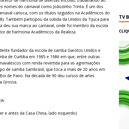
i diretor de harmonia de diversas escolas, trabalhando ao
es nomes do carnaval como Joãozinho Trinta. É um dos
naval carioca, com os títulos seguidos na Acadêmicos do
TV 
,78). Também participou da subida da Unidos da Tijuca para
iba deu sua marca ao carnaval, onde foi membro da escola
CLIQ
etor de harmonia Acadêmicos da Realeza.
sidente fundador da escola de samba Garotos Unidos e
mba de Curitiba em 1985 e 1986 em que, entre outras
rnavalescos com renda revertida para as agremiações
po de samba Sambrasil, que toca a mais de 20 anos em
 Boi de Pano. Na década de 90 deu cursos de artes
a Grossa.
IA
 e antes da Casa China, lado esquerdo)