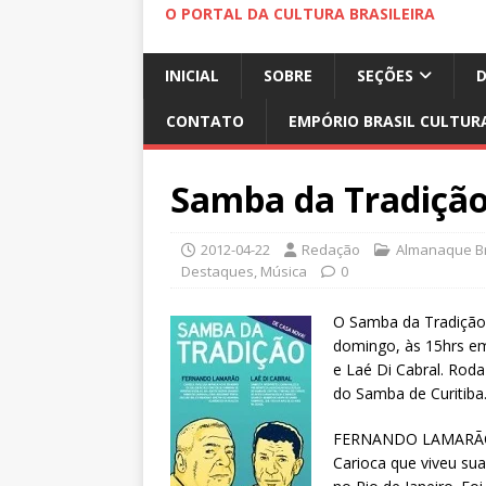
O PORTAL DA CULTURA BRASILEIRA
INICIAL
SOBRE
SEÇÕES
CONTATO
EMPÓRIO BRASIL CULTUR
Samba da Tradição
2012-04-22
Redação
Almanaque Br
Destaques
,
Música
0
O Samba da Tradição 
domingo, às 15hrs e
e Laé Di Cabral. Rod
do Samba de Curitiba
FERNANDO LAMARÃ
Carioca que viveu sua