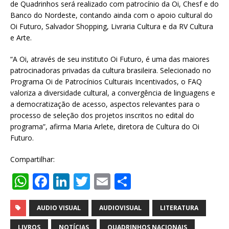
de Quadrinhos será realizado com patrocínio da Oi, Chesf e do
Banco do Nordeste, contando ainda com o apoio cultural do
Oi Futuro, Salvador Shopping, Livraria Cultura e da RV Cultura
e Arte.
“A Oi, através de seu instituto Oi Futuro, é uma das maiores
patrocinadoras privadas da cultura brasileira. Selecionado no
Programa Oi de Patrocínios Culturais Incentivados, o FAQ
valoriza a diversidade cultural, a convergência de linguagens e
a democratização de acesso, aspectos relevantes para o
processo de seleção dos projetos inscritos no edital do
programa”, afirma Maria Arlete, diretora de Cultura do Oi
Futuro.
Compartilhar:
W
F
Li
T
E
S
h
a
n
w
m
h
at
c
k
it
ai
ar
AUDIO VISUAL
AUDIOVISUAL
LITERATURA
LIVROS
NOTÍCIAS
QUADRINHOS NACIONAIS