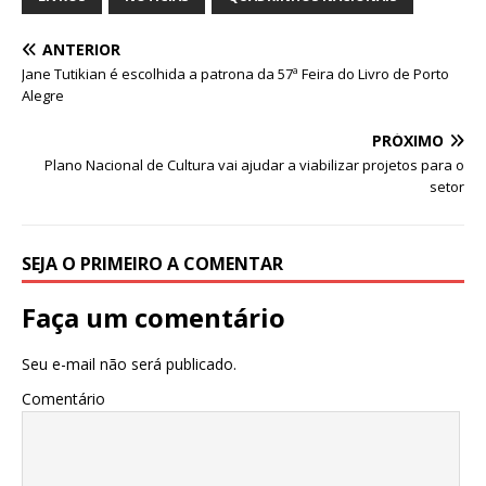
s
e
e
te
l
e
A
b
dI
r
ANTERIOR
p
o
n
Jane Tutikian é escolhida a patrona da 57ª Feira do Livro de Porto
p
o
Alegre
k
PRÓXIMO
Plano Nacional de Cultura vai ajudar a viabilizar projetos para o
setor
SEJA O PRIMEIRO A COMENTAR
Faça um comentário
Seu e-mail não será publicado.
Comentário