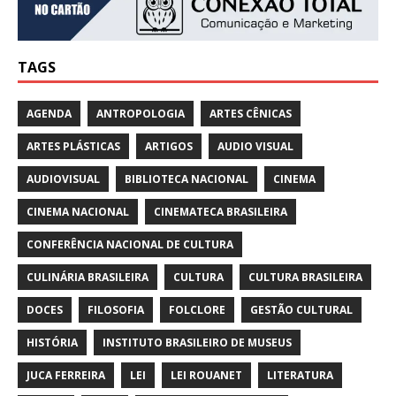
TAGS
AGENDA
ANTROPOLOGIA
ARTES CÊNICAS
ARTES PLÁSTICAS
ARTIGOS
AUDIO VISUAL
AUDIOVISUAL
BIBLIOTECA NACIONAL
CINEMA
CINEMA NACIONAL
CINEMATECA BRASILEIRA
CONFERÊNCIA NACIONAL DE CULTURA
CULINÁRIA BRASILEIRA
CULTURA
CULTURA BRASILEIRA
DOCES
FILOSOFIA
FOLCLORE
GESTÃO CULTURAL
HISTÓRIA
INSTITUTO BRASILEIRO DE MUSEUS
JUCA FERREIRA
LEI
LEI ROUANET
LITERATURA