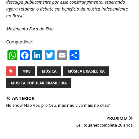
desculpa publicamente por esse constrangimento
, esperando
agora retomar o debate em beneficio da música independente
no Brasil.
Movimento Fora do Eixo
Compartilhar:
W
F
Li
T
E
S
h
a
n
w
m
h
at
c
k
it
ai
ar
MPB
MÚSICA
MÚSICA BRASILEIRA
s
e
e
te
l
e
MÚSICA POPULAR BRASILEIRA
A
b
dI
r
ANTERIOR
p
o
n
No show ‘Não Vou pro Céu, mas não vivo mais no chão’
p
o
PRÓXIMO
k
Lei Rouanet completa 20 anos