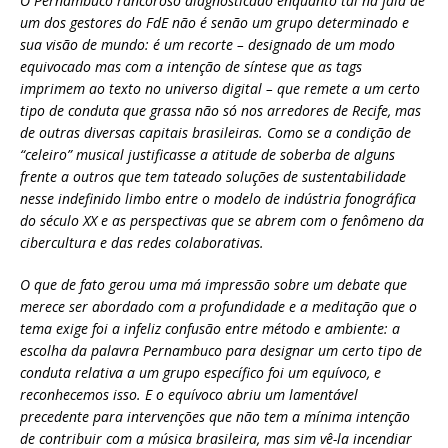
O Pernambuco rancoroso diagnosticado enquanto tal na fala de
um dos gestores do FdE não é senão um grupo determinado e
sua visão de mundo: é um recorte – designado de um modo
equivocado mas com a intenção de síntese que as tags
imprimem ao texto no universo digital – que remete a um certo
tipo de conduta que grassa não só nos arredores de Recife, mas
de outras diversas capitais brasileiras. Como se a condição de
“celeiro” musical justificasse a atitude de soberba de alguns
frente a outros que tem tateado soluções de sustentabilidade
nesse indefinido limbo entre o modelo de indústria fonográfica
do século XX e as perspectivas que se abrem com o fenômeno da
cibercultura e das redes colaborativas.
O que de fato gerou uma má impressão sobre um debate que
merece ser abordado com a profundidade e a meditação que o
tema exige foi a infeliz confusão entre método e ambiente: a
escolha da palavra Pernambuco para designar um certo tipo de
conduta relativa a um grupo específico foi um equívoco, e
reconhecemos isso. E o equívoco abriu um lamentável
precedente para intervenções que não tem a mínima intenção
de contribuir com a música brasileira, mas sim vê-la incendiar