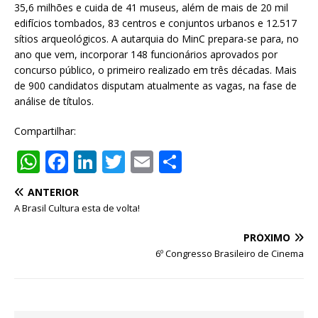
35,6 milhões e cuida de 41 museus, além de mais de 20 mil
edifícios tombados, 83 centros e conjuntos urbanos e 12.517
sítios arqueológicos. A autarquia do MinC prepara-se para, no
ano que vem, incorporar 148 funcionários aprovados por
concurso público, o primeiro realizado em três décadas. Mais
de 900 candidatos disputam atualmente as vagas, na fase de
análise de títulos.
Compartilhar:
W
F
Li
T
E
S
h
a
n
w
m
h
ANTERIOR
at
c
k
it
ai
ar
A Brasil Cultura esta de volta!
s
e
e
te
l
e
PRÓXIMO
A
b
dI
r
6º Congresso Brasileiro de Cinema
p
o
n
p
o