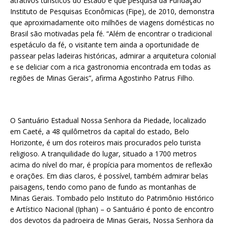
atrativos turísticos do Estado e que pesquisa da Fundação
Instituto de Pesquisas Econômicas (Fipe), de 2010, demonstra
que aproximadamente oito milhões de viagens domésticas no
Brasil são motivadas pela fé. “Além de encontrar o tradicional
espetáculo da fé, o visitante tem ainda a oportunidade de
passear pelas ladeiras históricas, admirar a arquitetura colonial
e se deliciar com a rica gastronomia encontrada em todas as
regiões de Minas Gerais”, afirma Agostinho Patrus Filho.
O Santuário Estadual Nossa Senhora da Piedade, localizado
em Caeté, a 48 quilômetros da capital do estado, Belo
Horizonte, é um dos roteiros mais procurados pelo turista
religioso. A tranquilidade do lugar, situado a 1700 metros
acima do nível do mar, é propícia para momentos de reflexão
e orações. Em dias claros, é possível, também admirar belas
paisagens, tendo como pano de fundo as montanhas de
Minas Gerais. Tombado pelo Instituto do Patrimônio Histórico
e Artístico Nacional (Iphan) – o Santuário é ponto de encontro
dos devotos da padroeira de Minas Gerais, Nossa Senhora da