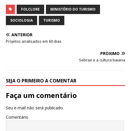
h
a
n
w
m
h
at
c
k
it
ai
ar
FOLCLORE
MINISTÉRIO DO TURISMO
s
e
e
te
l
e
SOCIOLOGIA
TURISMO
A
b
dI
r
ANTERIOR
p
o
n
Projetos analisados em 60 dias
p
o
PRÓXIMO
k
Sebrae e a cultura baiana
SEJA O PRIMEIRO A COMENTAR
Faça um comentário
Seu e-mail não será publicado.
Comentário