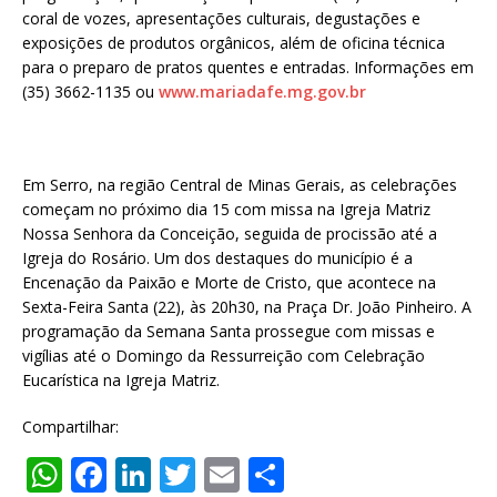
coral de vozes, apresentações culturais, degustações e
exposições de produtos orgânicos, além de oficina técnica
para o preparo de pratos quentes e entradas. Informações em
(35) 3662-1135 ou
www.mariadafe.mg.gov.br
Em Serro, na região Central de Minas Gerais, as celebrações
começam no próximo dia 15 com missa na Igreja Matriz
Nossa Senhora da Conceição, seguida de procissão até a
Igreja do Rosário. Um dos destaques do município é a
Encenação da Paixão e Morte de Cristo, que acontece na
Sexta-Feira Santa (22), às 20h30, na Praça Dr. João Pinheiro. A
programação da Semana Santa prossegue com missas e
vigílias até o Domingo da Ressurreição com Celebração
Eucarística na Igreja Matriz.
Compartilhar:
W
F
Li
T
E
S