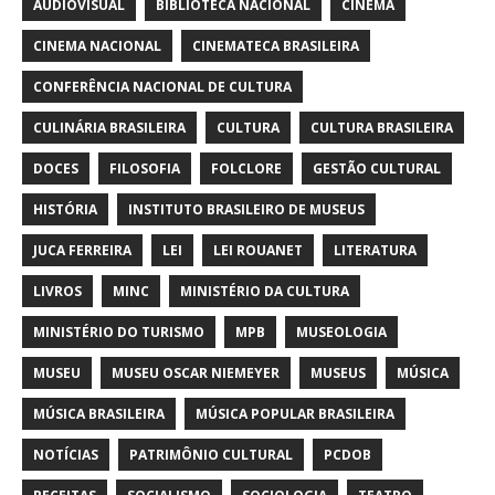
AUDIOVISUAL
BIBLIOTECA NACIONAL
CINEMA
CINEMA NACIONAL
CINEMATECA BRASILEIRA
CONFERÊNCIA NACIONAL DE CULTURA
CULINÁRIA BRASILEIRA
CULTURA
CULTURA BRASILEIRA
DOCES
FILOSOFIA
FOLCLORE
GESTÃO CULTURAL
HISTÓRIA
INSTITUTO BRASILEIRO DE MUSEUS
JUCA FERREIRA
LEI
LEI ROUANET
LITERATURA
LIVROS
MINC
MINISTÉRIO DA CULTURA
MINISTÉRIO DO TURISMO
MPB
MUSEOLOGIA
MUSEU
MUSEU OSCAR NIEMEYER
MUSEUS
MÚSICA
MÚSICA BRASILEIRA
MÚSICA POPULAR BRASILEIRA
NOTÍCIAS
PATRIMÔNIO CULTURAL
PCDOB