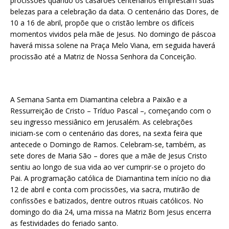
procissões quando os casarões centenários emprestam suas
belezas para a celebração da data. O centenário das Dores, de
10 a 16 de abril, propõe que o cristão lembre os difíceis
momentos vividos pela mãe de Jesus. No domingo de páscoa
haverá missa solene na Praça Melo Viana, em seguida haverá
procissão até a Matriz de Nossa Senhora da Conceição.
A Semana Santa em Diamantina celebra a Paixão e a
Ressurreição de Cristo – Tríduo Pascal –, começando com o
seu ingresso messiânico em Jerusalém. As celebrações
iniciam-se com o centenário das dores, na sexta feira que
antecede o Domingo de Ramos. Celebram-se, também, as
sete dores de Maria São – dores que a mãe de Jesus Cristo
sentiu ao longo de sua vida ao ver cumprir-se o projeto do
Pai. A programação católica de Diamantina tem início no dia
12 de abril e conta com procissões, via sacra, mutirão de
confissões e batizados, dentre outros rituais católicos. No
domingo do dia 24, uma missa na Matriz Bom Jesus encerra
as festividades do feriado santo.