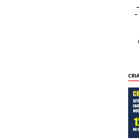
–
–
CRI