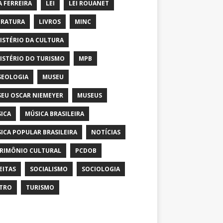
A FERREIRA
LEI
LEI ROUANET
ERATURA
LIVROS
MINC
ISTÉRIO DA CULTURA
ISTÉRIO DO TURISMO
MPB
EOLOGIA
MUSEU
EU OSCAR NIEMEYER
MUSEUS
ICA
MÚSICA BRASILEIRA
ICA POPULAR BRASILEIRA
NOTÍCIAS
RIMÔNIO CULTURAL
PCDOB
EITAS
SOCIALISMO
SOCIOLOGIA
TRO
TURISMO