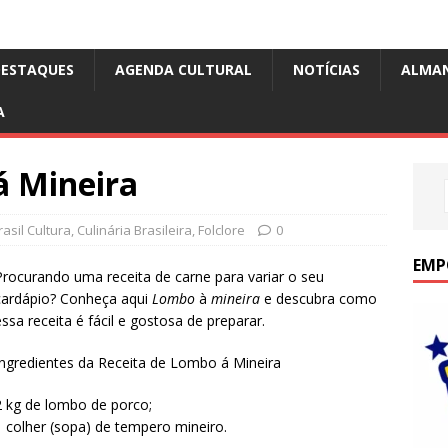
DESTAQUES
AGENDA CULTURAL
NOTÍCIAS
ALMA
A
á Mineira
asil Cultura
,
Culinária Brasileira
,
Folclore
0
EMP
Procurando uma receita de carne para variar o seu
cardápio? Conheça aqui
Lombo
à
mineira
e descubra como
essa receita é fácil e gostosa de preparar.
Ingredientes da Receita de Lombo á Mineira
2 kg de lombo de porco;
1 colher (sopa) de tempero mineiro.