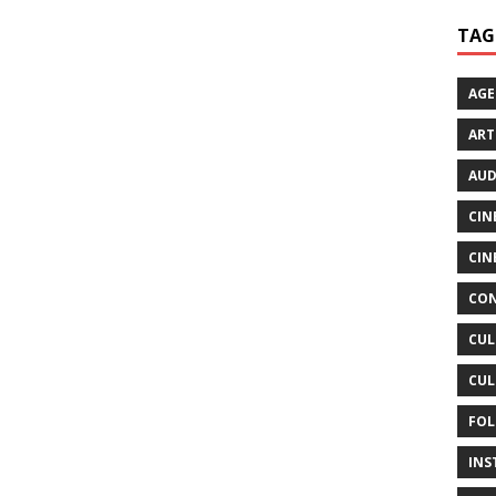
TAG
AG
ART
AUD
CIN
CIN
CON
CUL
CUL
FOL
INS