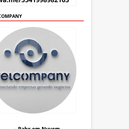
COMPANY
– Pabx em Nuvem