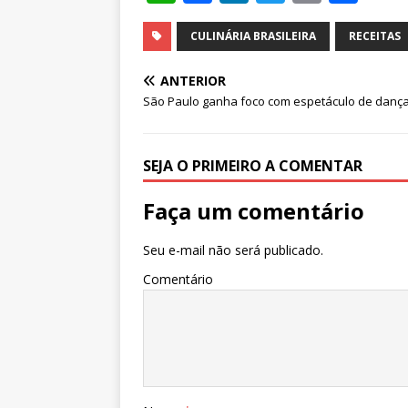
h
a
n
w
m
h
at
c
k
it
ai
ar
CULINÁRIA BRASILEIRA
RECEITAS
s
e
e
te
l
e
ANTERIOR
A
b
dI
r
São Paulo ganha foco com espetáculo de dança
p
o
n
p
o
SEJA O PRIMEIRO A COMENTAR
k
Faça um comentário
Seu e-mail não será publicado.
Comentário