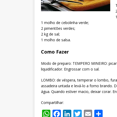
1 molho de cebolinha verde;
2 pimentões verdes;
2 kg de sal;
1 molho de salsa.
Como Fazer
Modo de preparo: TEMPERO MINEIRO: picar a 
liquidificador. Engrossar com o sal.
LOMBO: de véspera, temperar o lombo, fura
assadeira untada e levá-lo a forno brando. 
água. Quando estiver macio, deixar corar. En
Compartilhar:
W
F
Li
T
E
S