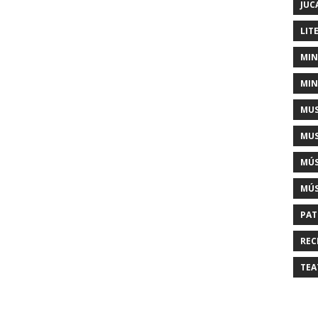
JUC
LIT
MIN
MIN
MUS
MUS
MÚS
MÚS
PAT
REC
TEA