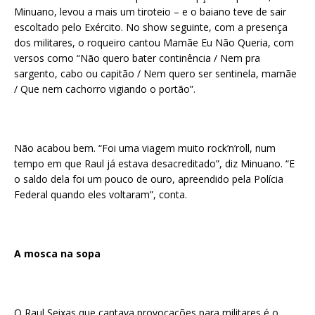
Minuano, levou a mais um tiroteio – e o baiano teve de sair
escoltado pelo Exército. No show seguinte, com a presença
dos militares, o roqueiro cantou Mamãe Eu Não Queria, com
versos como “Não quero bater continência / Nem pra
sargento, cabo ou capitão / Nem quero ser sentinela, mamãe
/ Que nem cachorro vigiando o portão”.
Não acabou bem. “Foi uma viagem muito rock’n’roll, num
tempo em que Raul já estava desacreditado”, diz Minuano. “E
o saldo dela foi um pouco de ouro, apreendido pela Polícia
Federal quando eles voltaram”, conta.
A mosca na sopa
O Raul Seixas que cantava provocações para militares é o