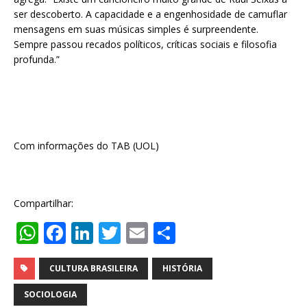
ser descoberto. A capacidade e a engenhosidade de camuflar
mensagens em suas músicas simples é surpreendente.
Sempre passou recados políticos, críticas sociais e filosofia
profunda.”
Com informações do TAB (UOL)
Compartilhar:
W
F
Li
T
E
S
h
a
n
w
m
h
at
c
k
it
ai
ar
CULTURA BRASILEIRA
HISTÓRIA
s
e
e
te
l
e
SOCIOLOGIA