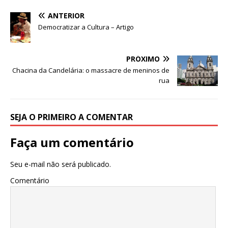
A
b
dI
r
ANTERIOR
p
o
n
Democratizar a Cultura – Artigo
p
o
k
PRÓXIMO
Chacina da Candelária: o massacre de meninos de
rua
SEJA O PRIMEIRO A COMENTAR
Faça um comentário
Seu e-mail não será publicado.
Comentário