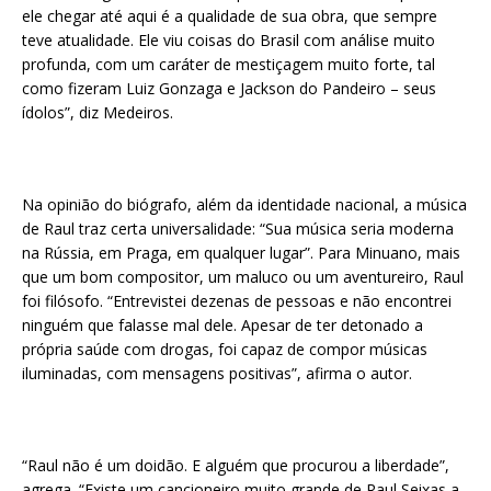
ele chegar até aqui é a qualidade de sua obra, que sempre
teve atualidade. Ele viu coisas do Brasil com análise muito
profunda, com um caráter de mestiçagem muito forte, tal
como fizeram Luiz Gonzaga e Jackson do Pandeiro – seus
ídolos”, diz Medeiros.
Na opinião do biógrafo, além da identidade nacional, a música
de Raul traz certa universalidade: “Sua música seria moderna
na Rússia, em Praga, em qualquer lugar”. Para Minuano, mais
que um bom compositor, um maluco ou um aventureiro, Raul
foi filósofo. “Entrevistei dezenas de pessoas e não encontrei
ninguém que falasse mal dele. Apesar de ter detonado a
própria saúde com drogas, foi capaz de compor músicas
iluminadas, com mensagens positivas”, afirma o autor.
“Raul não é um doidão. E alguém que procurou a liberdade”,
agrega. “Existe um cancioneiro muito grande de Raul Seixas a