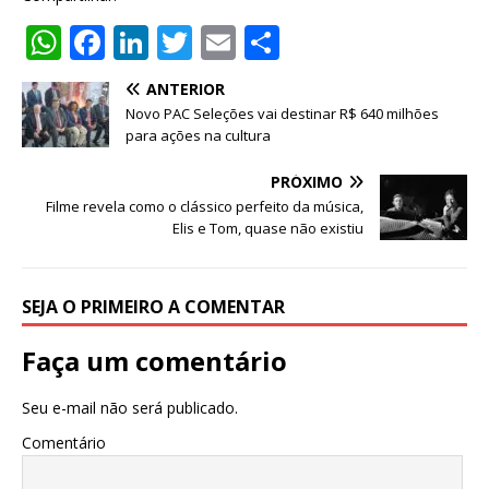
W
F
Li
T
E
S
h
a
n
w
m
h
ANTERIOR
at
c
k
it
ai
ar
Novo PAC Seleções vai destinar R$ 640 milhões
s
e
e
te
l
e
para ações na cultura
A
b
dI
r
PRÓXIMO
p
o
n
Filme revela como o clássico perfeito da música,
Elis e Tom, quase não existiu
p
o
k
SEJA O PRIMEIRO A COMENTAR
Faça um comentário
Seu e-mail não será publicado.
Comentário