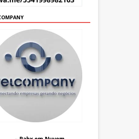
COMPANY
– Pabx em Nuvem