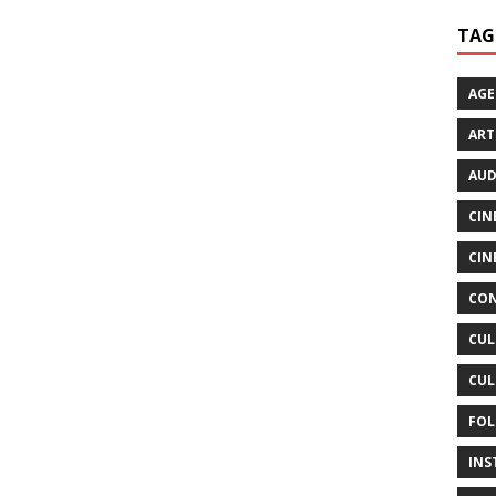
TAG
AG
ART
AUD
CIN
CIN
CON
CUL
CUL
FOL
INS