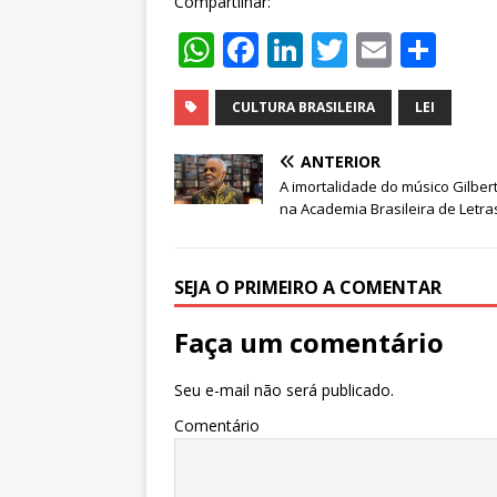
Compartilhar:
W
F
Li
T
E
S
h
a
n
w
m
h
at
c
k
it
ai
ar
CULTURA BRASILEIRA
LEI
s
e
e
te
l
e
ANTERIOR
A
b
dI
r
A imortalidade do músico Gilbert
na Academia Brasileira de Letra
p
o
n
p
o
k
SEJA O PRIMEIRO A COMENTAR
Faça um comentário
Seu e-mail não será publicado.
Comentário