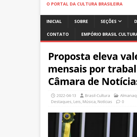
O PORTAL DA CULTURA BRASILEIRA
INICIAL
SOBRE
SEÇÕES
CONTATO
EMPÓRIO BRASIL CULTUR
Proposta eleva val
mensais por traba
Câmara de Notícia
2022-04-13
Brasil-Cultura
Almanaqu
Destaques
,
Leis
,
Música
,
Notícias
0