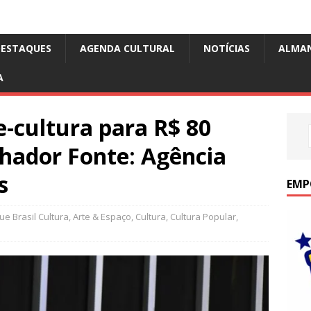
DESTAQUES
AGENDA CULTURAL
NOTÍCIAS
ALMA
A
e-cultura para R$ 80
lhador Fonte: Agência
s
EMP
e Brasil Cultura
,
Arte & Espaço
,
Cultura
,
Cultura Popular
,