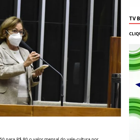
TV 
CLIQ
50 para R$ 80 o valor mensal do vale-cultura por