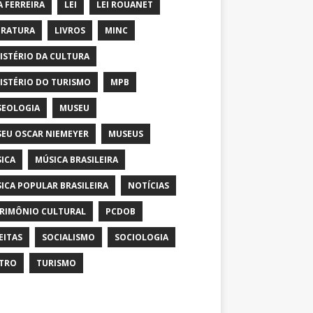
A FERREIRA
LEI
LEI ROUANET
ERATURA
LIVROS
MINC
ISTÉRIO DA CULTURA
ISTÉRIO DO TURISMO
MPB
EOLOGIA
MUSEU
EU OSCAR NIEMEYER
MUSEUS
ICA
MÚSICA BRASILEIRA
ICA POPULAR BRASILEIRA
NOTÍCIAS
RIMÔNIO CULTURAL
PCDOB
EITAS
SOCIALISMO
SOCIOLOGIA
TRO
TURISMO