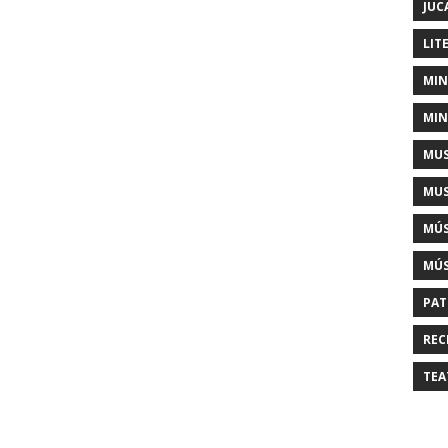
JUC
LIT
MIN
MIN
MUS
MUS
MÚS
MÚS
PAT
REC
TEA