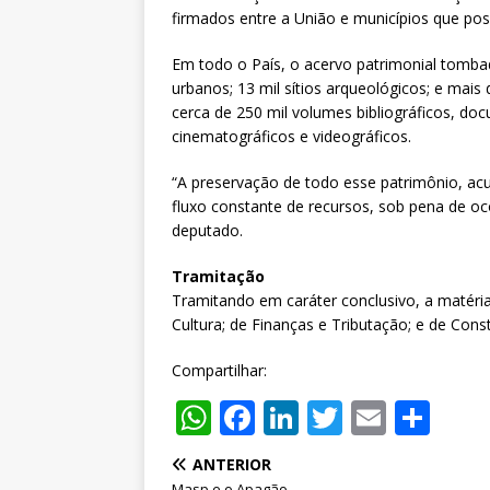
firmados entre a União e municípios que p
Em todo o País, o acervo patrimonial tombad
urbanos; 13 mil sítios arqueológicos; e mai
cerca de 250 mil volumes bibliográficos, doc
cinematográficos e videográficos.
“A preservação de todo esse patrimônio, ac
fluxo constante de recursos, sob pena de oco
deputado.
Tramitação
Tramitando em caráter conclusivo, a matéri
Cultura; de Finanças e Tributação; e de Const
Compartilhar:
W
F
Li
T
E
S
h
a
n
w
m
h
ANTERIOR
at
c
k
it
ai
ar
Masp e o Apagão