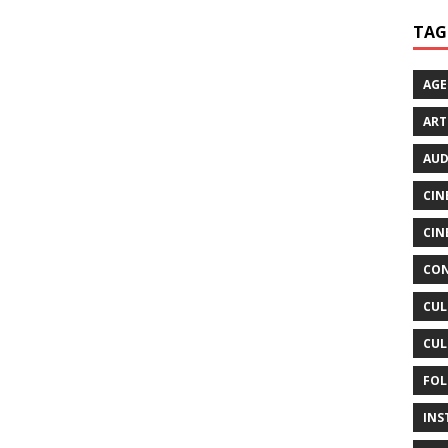
TAG
AG
ART
AUD
CIN
CIN
CON
CUL
CUL
FOL
INS