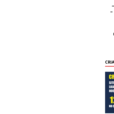
–
–
CRI