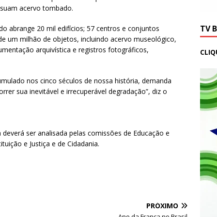
ossuam acervo tombado.
TV 
o abrange 20 mil edifícios; 57 centros e conjuntos
s de um milhão de objetos, incluindo acervo museológico,
umentação arquivística e registros fotográficos,
CLIQ
umulado nos cinco séculos de nossa história, demanda
rrer sua inevitável e irrecuperável degradação”, diz o
a deverá ser analisada pelas comissões de Educação e
ituição e Justiça e de Cidadania.
PRÓXIMO
Ano da França no Brasil