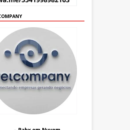
COMPANY
– Pabx em Nuvem