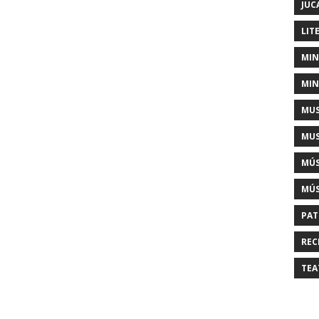
JUC
LIT
MIN
MIN
MUS
MUS
MÚS
MÚS
PAT
REC
TEA