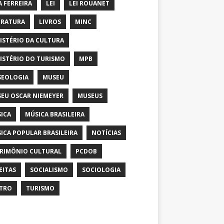
A FERREIRA
LEI
LEI ROUANET
ERATURA
LIVROS
MINC
ISTÉRIO DA CULTURA
ISTÉRIO DO TURISMO
MPB
EOLOGIA
MUSEU
EU OSCAR NIEMEYER
MUSEUS
ICA
MÚSICA BRASILEIRA
ICA POPULAR BRASILEIRA
NOTÍCIAS
RIMÔNIO CULTURAL
PCDOB
EITAS
SOCIALISMO
SOCIOLOGIA
TRO
TURISMO