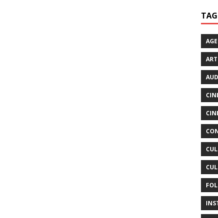
TAG
AG
ART
AUD
CIN
CIN
CON
CUL
CUL
FOL
INS