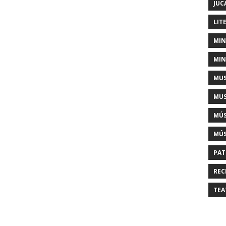
JUC
LIT
MIN
MIN
MUS
MUS
MÚS
MÚS
PAT
REC
TEA