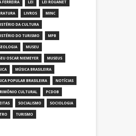
A FERREIRA
LEI
LEI ROUANET
ERATURA
LIVROS
MINC
ISTÉRIO DA CULTURA
ISTÉRIO DO TURISMO
MPB
EOLOGIA
MUSEU
EU OSCAR NIEMEYER
MUSEUS
ICA
MÚSICA BRASILEIRA
ICA POPULAR BRASILEIRA
NOTÍCIAS
RIMÔNIO CULTURAL
PCDOB
EITAS
SOCIALISMO
SOCIOLOGIA
TRO
TURISMO