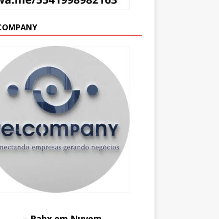
COMPANY
– Pabx em Nuvem