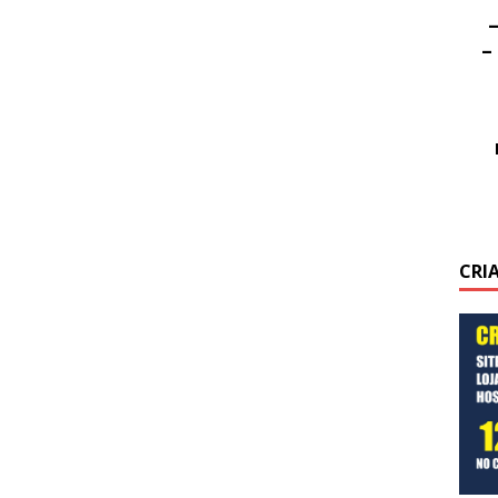
–
–
CRI