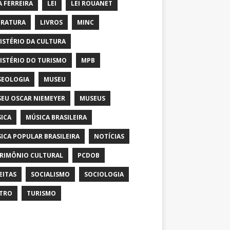
A FERREIRA
LEI
LEI ROUANET
ERATURA
LIVROS
MINC
ISTÉRIO DA CULTURA
ISTÉRIO DO TURISMO
MPB
EOLOGIA
MUSEU
EU OSCAR NIEMEYER
MUSEUS
ICA
MÚSICA BRASILEIRA
ICA POPULAR BRASILEIRA
NOTÍCIAS
RIMÔNIO CULTURAL
PCDOB
EITAS
SOCIALISMO
SOCIOLOGIA
TRO
TURISMO