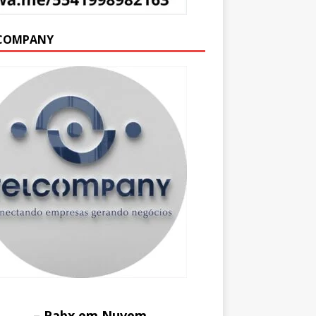
COMPANY
– Pabx em Nuvem