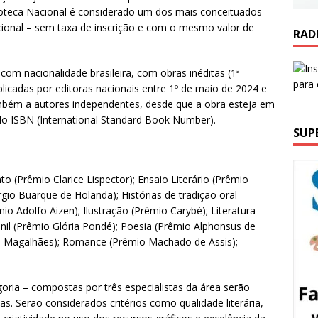
blioteca Nacional é considerado um dos mais conceituados
cional – sem taxa de inscrição e com o mesmo valor de
RAD
om nacionalidade brasileira, com obras inéditas (1ª
licadas por editoras nacionais entre 1º de maio de 2024 e
ambém a autores independentes, desde que a obra esteja em
o ISBN (International Standard Book Number).
SUP
o (Prêmio Clarice Lispector); Ensaio Literário (Prêmio
gio Buarque de Holanda); Histórias de tradição oral
io Adolfo Aizen); Ilustração (Prêmio Carybé); Literatura
uvenil (Prêmio Glória Pondé); Poesia (Prêmio Alphonsus de
io Magalhães); Romance (Prêmio Machado de Assis);
goria – compostas por três especialistas da área serão
as. Serão considerados critérios como qualidade literária,