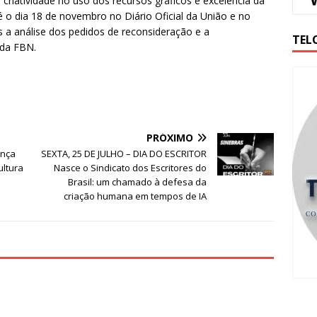
l, criatividade no uso dos recursos gráficos e excelência da
té o dia 18 de novembro no Diário Oficial da União e no
s a análise dos pedidos de reconsideração e a
TEL
 da FBN.
PRÓXIMO
ança
SEXTA, 25 DE JULHO – DIA DO ESCRITOR
ultura
Nasce o Sindicato dos Escritores do
Brasil: um chamado à defesa da
criação humana em tempos de IA