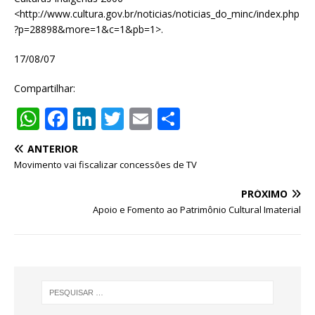
<http://www.cultura.gov.br/noticias/noticias_do_minc/index.php
?p=28898&more=1&c=1&pb=1>.
17/08/07
Compartilhar:
W
F
Li
T
E
S
h
a
n
w
m
h
ANTERIOR
at
c
k
it
ai
ar
Movimento vai fiscalizar concessões de TV
s
e
e
te
l
e
PRÓXIMO
A
b
dI
r
Apoio e Fomento ao Patrimônio Cultural Imaterial
p
o
n
p
o
k