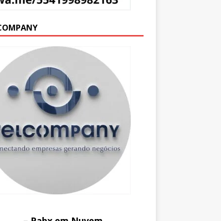
COMPANY
– Pabx em Nuvem