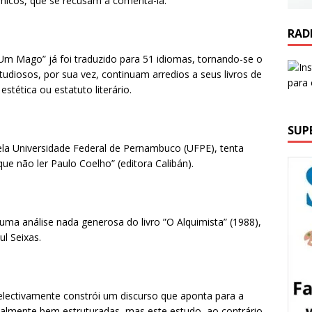
dêmicos, que se recusam a comentá-la.
RAD
e Um Mago” já foi traduzido para 51 idiomas, tornando-se o
estudiosos, por sua vez, continuam arredios a seus livros de
stética ou estatuto literário.
SUP
ela Universidade Federal de Pernambuco (UFPE), tenta
ue não ler Paulo Coelho” (editora Calibán).
ma análise nada generosa do livro ”O Alquimista” (1988),
ul Seixas.
intelectivamente constrói um discurso que aponta para a
malmente bem estruturadas, mas este estudo, ao contrário,