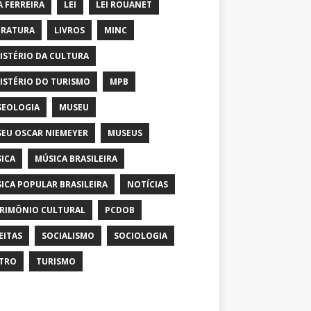
A FERREIRA
LEI
LEI ROUANET
ERATURA
LIVROS
MINC
ISTÉRIO DA CULTURA
ISTÉRIO DO TURISMO
MPB
EOLOGIA
MUSEU
EU OSCAR NIEMEYER
MUSEUS
ICA
MÚSICA BRASILEIRA
ICA POPULAR BRASILEIRA
NOTÍCIAS
RIMÔNIO CULTURAL
PCDOB
EITAS
SOCIALISMO
SOCIOLOGIA
TRO
TURISMO