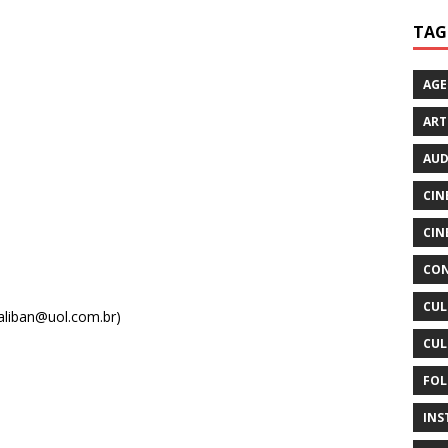
TAG
AG
ART
AUD
CIN
CIN
CON
CUL
 caliban@uol.com.br)
CUL
FOL
INS