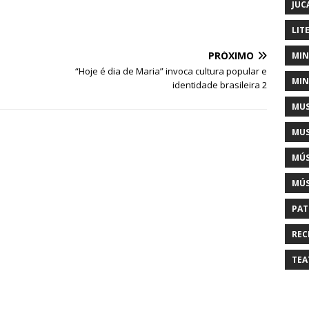
JUC
LIT
PRÓXIMO
MIN
“Hoje é dia de Maria” invoca cultura popular e
MIN
identidade brasileira 2
MUS
MUS
MÚS
MÚS
PAT
REC
TEA