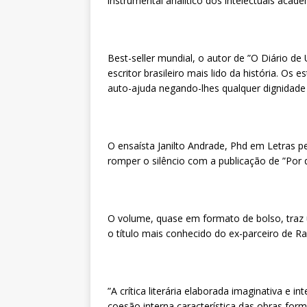
instrumental analítico dos intelectuais aca
Best-seller mundial, o autor de ”O Diário d
escritor brasileiro mais lido da história. Os 
auto-ajuda negando-lhes qualquer dignidade e
O ensaísta Janilto Andrade, Phd em Letras p
romper o silêncio com a publicação de ”Por q
O volume, quase em formato de bolso, traz u
o título mais conhecido do ex-parceiro de Ra
”A crítica literária elaborada imaginativa e 
coesão interna característica das obras for