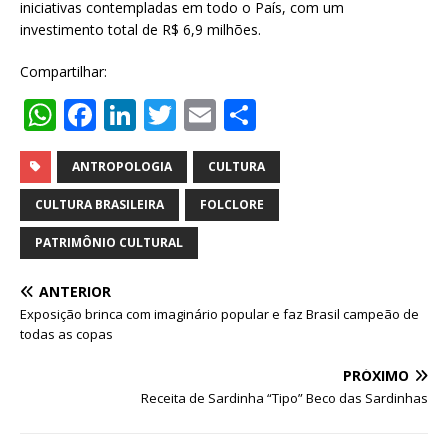
iniciativas contempladas em todo o País, com um
investimento total de R$ 6,9 milhões.
Compartilhar:
W
F
Li
T
E
S
h
a
n
w
m
h
at
c
k
it
ai
ar
ANTROPOLOGIA
CULTURA
s
e
e
te
l
e
CULTURA BRASILEIRA
FOLCLORE
A
b
dI
r
PATRIMÔNIO CULTURAL
p
o
n
ANTERIOR
p
o
Exposição brinca com imaginário popular e faz Brasil campeão de
k
todas as copas
PRÓXIMO
Receita de Sardinha “Tipo” Beco das Sardinhas