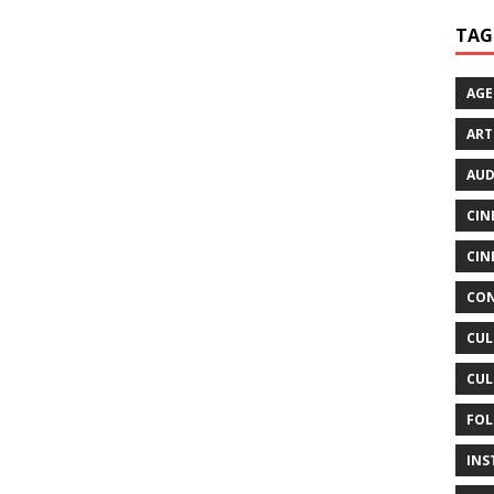
TAG
AG
ART
AUD
CIN
CIN
CON
CUL
CUL
FOL
INS