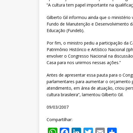
“A cultura tem papel importante na qualifica
Gilberto Gil informou ainda que o ministério
Fundo de Manutenção e Desenvolvimento da 
Educação (Fundeb).
Por fim, o ministro pediu a participação d
Patrimônio Histórico e Artístico Nacional 
envolver o Congresso Nacional na discussão 
Casa para nos unirmos nessas ações.”
Antes de apresentar essa pauta para o Cong
parlamentares para aumentar o orçamento pa
atendimento, em área de atuação, criou per
cultura brasileira”, lamentou Gilberto Gil.
09/03/2007
Compartilhar:
W
F
Li
T
E
S