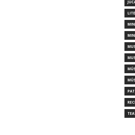
JUC
LIT
MIN
MIN
MUS
MUS
MÚS
MÚS
PAT
REC
TEA