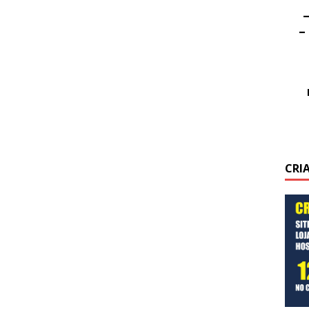
–
–
CRI