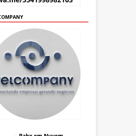
COMPANY
– Pabx em Nuvem