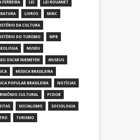
A FERREIRA
LEI
LEI ROUANET
ERATURA
LIVROS
MINC
ISTÉRIO DA CULTURA
ISTÉRIO DO TURISMO
MPB
EOLOGIA
MUSEU
EU OSCAR NIEMEYER
MUSEUS
ICA
MÚSICA BRASILEIRA
ICA POPULAR BRASILEIRA
NOTÍCIAS
RIMÔNIO CULTURAL
PCDOB
EITAS
SOCIALISMO
SOCIOLOGIA
TRO
TURISMO