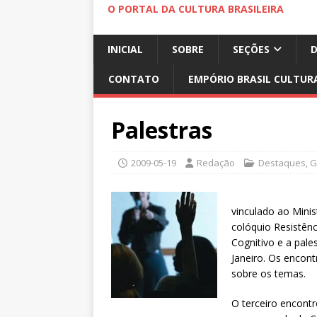
O PORTAL DA CULTURA BRASILEIRA
INICIAL
SOBRE
SEÇÕES
CONTATO
EMPÓRIO BRASIL CULTUR
Palestras
2009-05-19
Redação
Destaques
,
G
vinculado ao Minis
colóquio Resistênc
Cognitivo e a pale
Janeiro. Os encont
sobre os temas.
O terceiro encontr