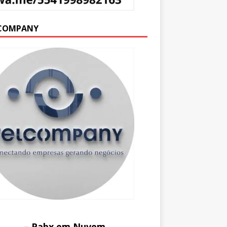
COMPANY
– Pabx em Nuvem