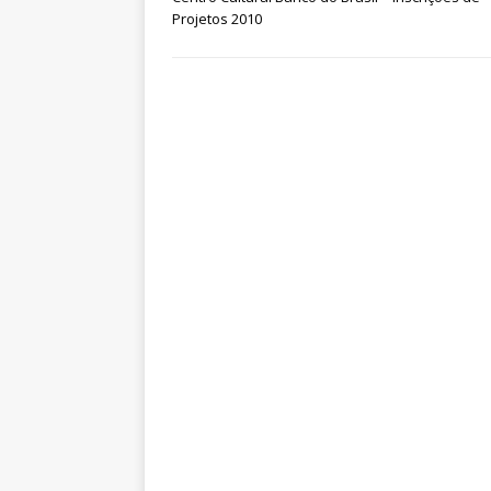
p
o
Projetos 2010
k