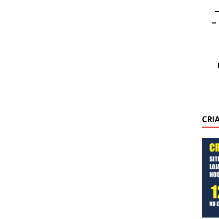
–
–
CRI