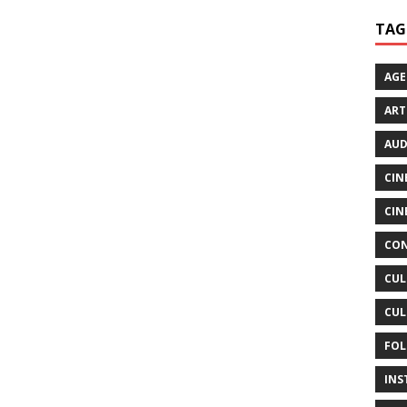
TAG
AG
ART
AUD
CIN
CIN
CON
CUL
CUL
FOL
INS