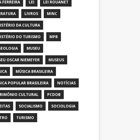
A FERREIRA
LEI
LEI ROUANET
ERATURA
LIVROS
MINC
ISTÉRIO DA CULTURA
ISTÉRIO DO TURISMO
MPB
EOLOGIA
MUSEU
EU OSCAR NIEMEYER
MUSEUS
ICA
MÚSICA BRASILEIRA
ICA POPULAR BRASILEIRA
NOTÍCIAS
RIMÔNIO CULTURAL
PCDOB
EITAS
SOCIALISMO
SOCIOLOGIA
TRO
TURISMO