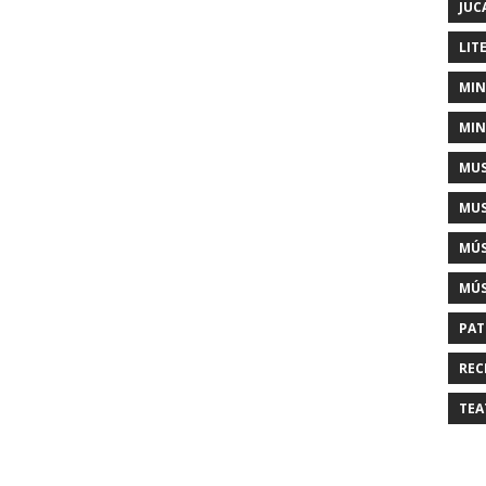
JUC
LIT
MIN
MIN
MUS
MUS
MÚS
MÚS
PAT
REC
TEA