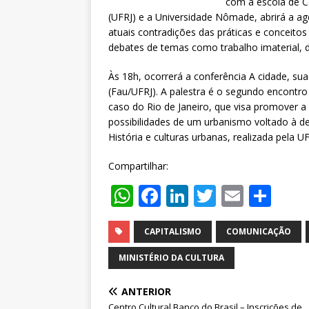
com a escola de C
(UFRJ) e a Universidade Nômade, abrirá a age
atuais contradições das práticas e conceito
debates de temas como trabalho imaterial, di
Às 18h, ocorrerá a conferência A cidade, su
(Fau/UFRJ). A palestra é o segundo encontr
caso do Rio de Janeiro, que visa promover a
possibilidades de um urbanismo voltado à de
História e culturas urbanas, realizada pela U
Compartilhar:
W
F
Li
T
E
S
h
a
n
w
m
h
at
c
k
it
ai
ar
CAPITALISMO
COMUNICAÇÃO
s
e
e
te
l
e
MINISTÉRIO DA CULTURA
A
b
dI
r
ANTERIOR
p
o
n
Centro Cultural Banco do Brasil – Inscrições de