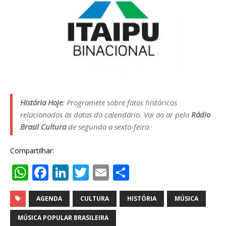
História Hoje
: Programete sobre fatos históricos
relacionados às datas do calendário. Vai ao ar pela
Rádio
Brasil Cultura
de segunda a sexta-feira.
Compartilhar:
W
F
Li
T
E
S
h
a
n
w
m
h
at
c
k
it
ai
ar
AGENDA
CULTURA
HISTÓRIA
MÚSICA
s
e
e
te
l
e
MÚSICA POPULAR BRASILEIRA