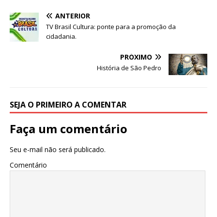
A
b
dI
r
ANTERIOR
p
o
n
TV Brasil Cultura: ponte para a promoção da
p
o
cidadania.
k
PRÓXIMO
História de São Pedro
SEJA O PRIMEIRO A COMENTAR
Faça um comentário
Seu e-mail não será publicado.
Comentário