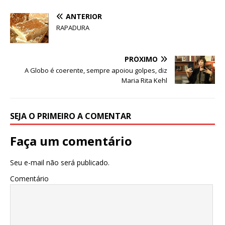
A
b
dI
r
ANTERIOR
p
o
n
RAPADURA
p
o
k
PRÓXIMO
A Globo é coerente, sempre apoiou golpes, diz
Maria Rita Kehl
SEJA O PRIMEIRO A COMENTAR
Faça um comentário
Seu e-mail não será publicado.
Comentário