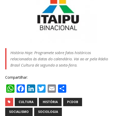
História Hoje: Programete sobre fatos históricos
relacionados às datas do calendário. Vai ao ar pela Rádio
Brasil Cultura de segunda a sexta-feira.
Compartilhar:
W
F
Li
T
E
S
h
a
n
w
m
h
at
c
k
it
ai
ar
CULTURA
HISTÓRIA
PCDOB
s
e
e
te
l
e
SOCIALISMO
SOCIOLOGIA