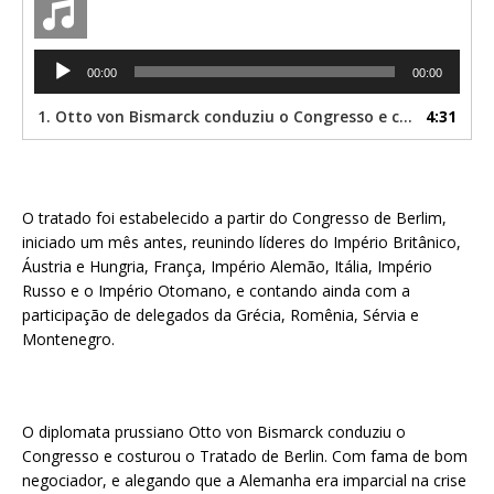
Tocador
00:00
00:00
de
áudio
1. Otto von Bismarck conduziu o Congresso e costurou o Tratado de Berlin.
4:31
O tratado foi estabelecido a partir do Congresso de Berlim,
iniciado um mês antes, reunindo líderes do Império Britânico,
Áustria e Hungria, França, Império Alemão, Itália, Império
Russo e o Império Otomano, e contando ainda com a
participação de delegados da Grécia, Romênia, Sérvia e
Montenegro.
O diplomata prussiano Otto von Bismarck conduziu o
Congresso e costurou o Tratado de Berlin. Com fama de bom
negociador, e alegando que a Alemanha era imparcial na crise