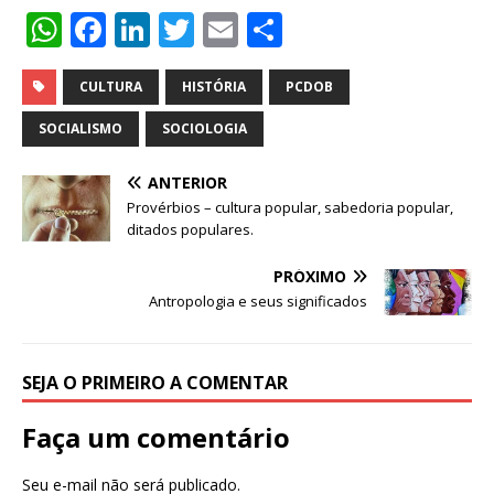
W
F
Li
T
E
S
h
a
n
w
m
h
at
c
k
it
ai
ar
CULTURA
HISTÓRIA
PCDOB
s
e
e
te
l
e
SOCIALISMO
SOCIOLOGIA
A
b
dI
r
ANTERIOR
p
o
n
Provérbios – cultura popular, sabedoria popular,
p
o
ditados populares.
k
PRÓXIMO
Antropologia e seus significados
SEJA O PRIMEIRO A COMENTAR
Faça um comentário
Seu e-mail não será publicado.