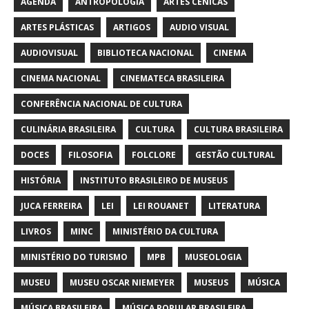
AGENDA
ANTROPOLOGIA
ARTES CÊNICAS
ARTES PLÁSTICAS
ARTIGOS
AUDIO VISUAL
AUDIOVISUAL
BIBLIOTECA NACIONAL
CINEMA
CINEMA NACIONAL
CINEMATECA BRASILEIRA
CONFERÊNCIA NACIONAL DE CULTURA
CULINÁRIA BRASILEIRA
CULTURA
CULTURA BRASILEIRA
DOCES
FILOSOFIA
FOLCLORE
GESTÃO CULTURAL
HISTÓRIA
INSTITUTO BRASILEIRO DE MUSEUS
JUCA FERREIRA
LEI
LEI ROUANET
LITERATURA
LIVROS
MINC
MINISTÉRIO DA CULTURA
MINISTÉRIO DO TURISMO
MPB
MUSEOLOGIA
MUSEU
MUSEU OSCAR NIEMEYER
MUSEUS
MÚSICA
MÚSICA BRASILEIRA
MÚSICA POPULAR BRASILEIRA