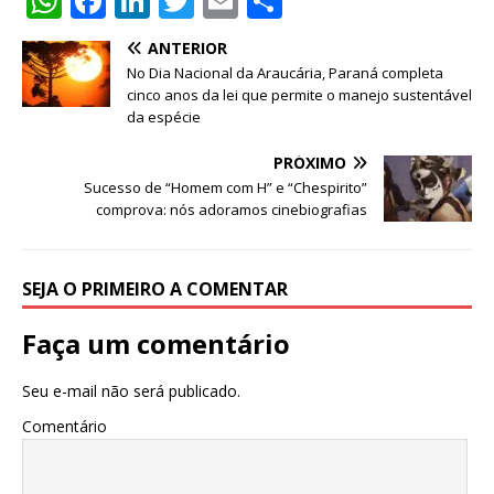
W
F
Li
T
E
S
h
a
n
w
m
h
ANTERIOR
at
c
k
it
ai
ar
No Dia Nacional da Araucária, Paraná completa
s
e
e
te
l
e
cinco anos da lei que permite o manejo sustentável
da espécie
A
b
dI
r
PRÓXIMO
p
o
n
Sucesso de “Homem com H” e “Chespirito”
p
o
comprova: nós adoramos cinebiografias
k
SEJA O PRIMEIRO A COMENTAR
Faça um comentário
Seu e-mail não será publicado.
Comentário