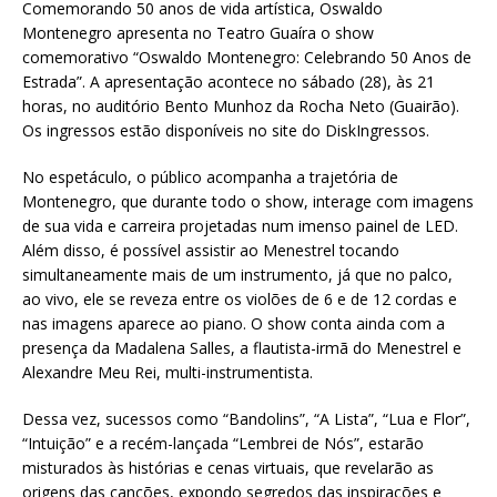
Comemorando 50 anos de vida artística, Oswaldo
Montenegro apresenta no Teatro Guaíra o show
comemorativo “Oswaldo Montenegro: Celebrando 50 Anos de
Estrada”. A apresentação acontece no sábado (28), às 21
horas, no auditório Bento Munhoz da Rocha Neto (Guairão).
Os ingressos estão disponíveis no site do DiskIngressos.
No espetáculo, o público acompanha a trajetória de
Montenegro, que durante todo o show, interage com imagens
de sua vida e carreira projetadas num imenso painel de LED.
Além disso, é possível assistir ao Menestrel tocando
simultaneamente mais de um instrumento, já que no palco,
ao vivo, ele se reveza entre os violões de 6 e de 12 cordas e
nas imagens aparece ao piano. O show conta ainda com a
presença da Madalena Salles, a flautista-irmã do Menestrel e
Alexandre Meu Rei, multi-instrumentista.
Dessa vez, sucessos como “Bandolins”, “A Lista”, “Lua e Flor”,
“Intuição” e a recém-lançada “Lembrei de Nós”, estarão
misturados às histórias e cenas virtuais, que revelarão as
origens das canções, expondo segredos das inspirações e