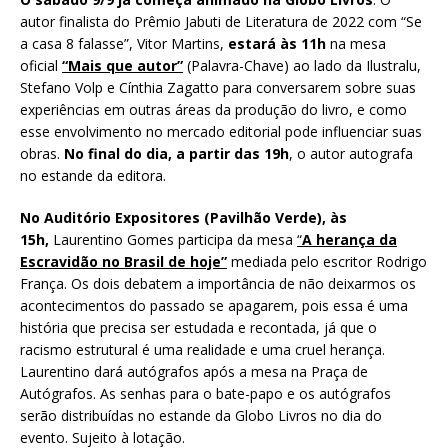
autor finalista do Prêmio Jabuti de Literatura de 2022 com “Se
a casa 8 falasse”, Vitor Martins,
estará às 11h
na mesa
oficial
“Mais que autor”
(Palavra-Chave) ao lado da Ilustralu,
Stefano Volp e Cínthia Zagatto para conversarem sobre suas
experiências em outras áreas da produção do livro, e como
esse envolvimento no mercado editorial pode influenciar suas
obras.
No final do dia, a partir das 19h
, o autor autografa
no estande da editora.
No Auditório Expositores (Pavilhão Verde), às
15h,
Laurentino Gomes participa da mesa
“
A herança da
Escravidão no Brasil de hoje”
mediada pelo escritor Rodrigo
França. Os dois debatem a importância de não deixarmos os
acontecimentos do passado se apagarem, pois essa é uma
história que precisa ser estudada e recontada, já que o
racismo estrutural é uma realidade e uma cruel herança.
Laurentino dará autógrafos após a mesa na Praça de
Autógrafos. As senhas para o bate-papo e os autógrafos
serão distribuídas no estande da Globo Livros no dia do
evento. Sujeito à lotação.