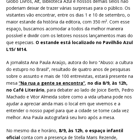
Globo Livros, Alt, Biblioteca Azul e nossos demais selos não
poderiam deixar de trazer várias surpresas para o público. Os
visitantes vão encontrar, entre os dias 1 e 10 de setembro, o
maior estande da história da editora, com 350 m². Com esse
espaço, buscamos acomodar a todos da melhor maneira
possível e dividir com os leitores nossos lançamentos mais do
que especiais.
O estande está localizado no Pavilhão Azul
L15/ M14.
A jornalista Ana Paula Araújo, autora do livro “Abuso: a cultura
do estupro no Brasil”, resultado de quatro anos de pesquisas
sobre o assunto e mais de 100 entrevistas, estará presente na
mesa
“Na rua a gente se encontra”
,
no dia 8/9, às 12h,
no Café Literário
, para debater ao lado de Joice Berth, Pedro
Machado e Vitor Almeida sobre como a vida urbana pode nos
ajudar a apreciar ainda mais o local em que vivemos e a
entender o nosso papel para que a cidade se torne cada vez
melhor. Ana Paula autografará seu livro após a mesa.
No mesmo dia e horário,
8/9, às 12h
,
o espaço infantil
oficial
conta com a presença de Stella Maris Rezende,