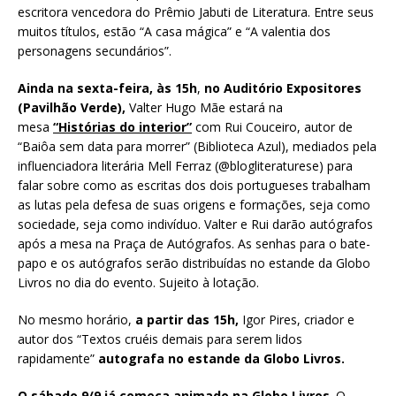
escritora vencedora do Prêmio Jabuti de Literatura. Entre seus
muitos títulos, estão “A casa mágica” e “A valentia dos
personagens secundários”.
Ainda na sexta-feira, às 15h
,
no Auditório Expositores
(Pavilhão Verde),
Valter Hugo Mãe estará na
mesa
“Histórias do interior”
com Rui Couceiro, autor de
“Baiôa sem data para morrer” (Biblioteca Azul), mediados pela
influenciadora literária Mell Ferraz (@blogliteraturese) para
falar sobre como as escritas dos dois portugueses trabalham
as lutas pela defesa de suas origens e formações, seja como
sociedade, seja como indivíduo. Valter e Rui darão autógrafos
após a mesa na Praça de Autógrafos. As senhas para o bate-
papo e os autógrafos serão distribuídas no estande da Globo
Livros no dia do evento. Sujeito à lotação.
No mesmo horário,
a partir das 15h,
Igor Pires, criador e
autor dos “Textos cruéis demais para serem lidos
rapidamente”
autografa no estande da Globo Livros.
O sábado 9/9 já começa animado na Globo Livros
. O