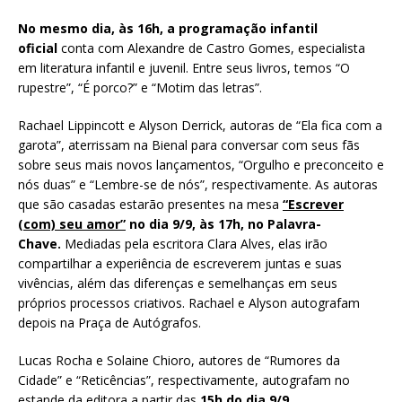
No mesmo dia, às 16h,
a programação infantil
oficial
conta com Alexandre de Castro Gomes, especialista
em literatura infantil e juvenil. Entre seus livros, temos “O
rupestre”, “É porco?” e “Motim das letras”.
Rachael Lippincott e Alyson Derrick, autoras de “Ela fica com a
garota”, aterrissam na Bienal para conversar com seus fãs
sobre seus mais novos lançamentos, “Orgulho e preconceito e
nós duas” e “Lembre-se de nós”, respectivamente. As autoras
que são casadas estarão presentes na mesa
“Escrever
(com) seu amor”
no dia 9/9, às 17h, no Palavra-
Chave.
Mediadas pela escritora Clara Alves, elas irão
compartilhar a experiência de escreverem juntas e suas
vivências, além das diferenças e semelhanças em seus
próprios processos criativos. Rachael e Alyson autografam
depois na Praça de Autógrafos.
Lucas Rocha e Solaine Chioro, autores de “Rumores da
Cidade” e “Reticências”, respectivamente, autografam no
estande da editora a partir das
15h do dia 9/9
.