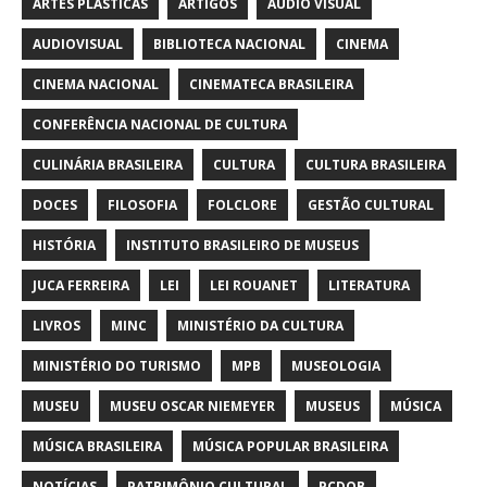
ARTES PLÁSTICAS
ARTIGOS
AUDIO VISUAL
AUDIOVISUAL
BIBLIOTECA NACIONAL
CINEMA
CINEMA NACIONAL
CINEMATECA BRASILEIRA
CONFERÊNCIA NACIONAL DE CULTURA
CULINÁRIA BRASILEIRA
CULTURA
CULTURA BRASILEIRA
DOCES
FILOSOFIA
FOLCLORE
GESTÃO CULTURAL
HISTÓRIA
INSTITUTO BRASILEIRO DE MUSEUS
JUCA FERREIRA
LEI
LEI ROUANET
LITERATURA
LIVROS
MINC
MINISTÉRIO DA CULTURA
MINISTÉRIO DO TURISMO
MPB
MUSEOLOGIA
MUSEU
MUSEU OSCAR NIEMEYER
MUSEUS
MÚSICA
MÚSICA BRASILEIRA
MÚSICA POPULAR BRASILEIRA
NOTÍCIAS
PATRIMÔNIO CULTURAL
PCDOB