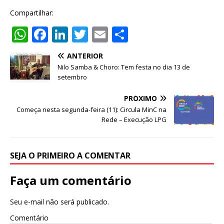
Compartilhar:
W
F
Li
T
E
S
h
a
n
w
m
h
ANTERIOR
at
c
k
it
ai
ar
Nilo Samba & Choro: Tem festa no dia 13 de
s
e
e
te
l
e
setembro
A
b
dI
r
PRÓXIMO
p
o
n
Começa nesta segunda-feira (11): Circula MinC na
Rede – Execução LPG
p
o
k
SEJA O PRIMEIRO A COMENTAR
Faça um comentário
Seu e-mail não será publicado.
Comentário