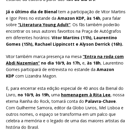
Já o último dia de Bienal
tem a participação de Vitor Martins
e Igor Pires no estande da
Amazon KDP, às 14h
,
para falar
sobre
“Literatura Young Adult”
. Os fãs também poderão
encontrar os seus autores favoritos na Praça de Autógrafos
em diferentes horários:
Vitor Martins (11h), Laurentino
Gomes (15h), Rachael Lippincott e Alyson Derrick (16h).
Vitor também marca presença na mesa
“Entra na roda com
Abdi Nazemian”
no dia 10/9, às 17h,
e,
às 18h
, Laurentino
Gomes participará de entrevista no estande da
Amazon
KDP
com Lizandra Magon.
E, para encerrar esta edição especial de 40 anos da Bienal do
Livro,
no 10/9, às 19h,
uma
homenagem à Rita Lee
, nossa
eterna Rainha do Rock, tomará conta do
Palavra-Chave
.
Com Guilherme Samora, editor da Globo Livros, Mel Lisboa e
outros nomes, o espaço se transforma em um palco que
celebra a memória e o legado de uma das maiores artistas da
história do Brasil.