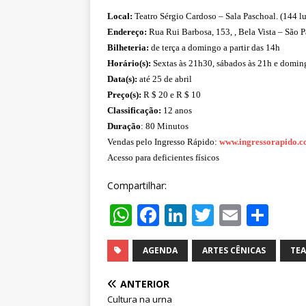
Local:
Teatro Sérgio Cardoso – Sala Paschoal. (144 l
Endereço:
Rua Rui Barbosa, 153, , Bela Vista – São P
Bilheteria:
de terça a domingo a partir das 14h
Horário(s):
Sextas às 21h30, sábados às 21h e domin
Data(s):
até 25 de abril
Preço(s):
R $ 20 e R $ 10
Classificação:
12 anos
Duração
: 80 Minutos
Vendas pelo Ingresso Rápido:
www.ingressorapido.c
Acesso para deficientes físicos
Compartilhar:
W
F
Li
T
E
S
h
a
n
w
m
h
at
c
k
it
ai
ar
AGENDA
ARTES CÊNICAS
TE
s
e
e
te
l
e
ANTERIOR
A
b
dI
r
Cultura na urna