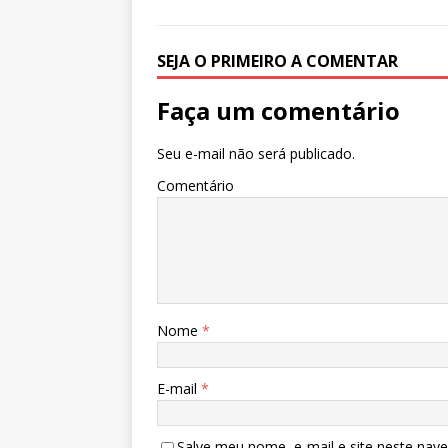
p
o
n
p
o
SEJA O PRIMEIRO A COMENTAR
k
Faça um comentário
Seu e-mail não será publicado.
Comentário
Nome
*
E-mail
*
Salve meu nome, e-mail e site neste nav