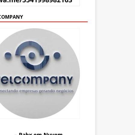
COMPANY
– Pabx em Nuvem