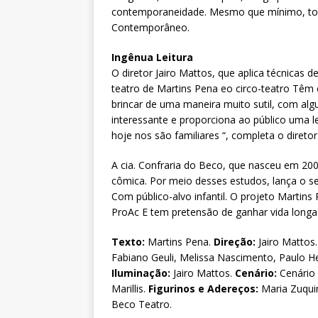
contemporaneidade. Mesmo que mínimo, tod
Contemporâneo.
Ingênua Leitura
O diretor Jairo Mattos, que aplica técnicas 
teatro de Martins Pena eo circo-teatro Têm 
brincar de uma maneira muito sutil, com al
interessante e proporciona ao público uma le
hoje nos são familiares “, completa o direto
A cia. Confraria do Beco, que nasceu em 20
cômica. Por meio desses estudos, lança o s
Com público-alvo infantil. O projeto Martin
ProAc E tem pretensão de ganhar vida longa
Texto:
Martins Pena.
Direção:
Jairo Mattos.
Fabiano Geuli, Melissa Nascimento, Paulo He
Iluminação:
Jairo Mattos.
Cenário:
Cenário 
Marillis.
Figurinos e Adereços:
Maria Zuquim
Beco Teatro.