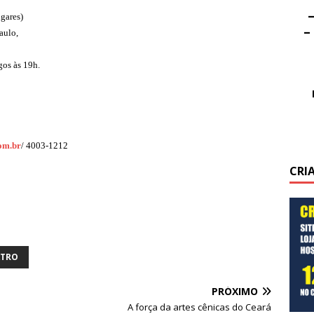
–
ugares)
–
aulo,
gos às 19h.
om.br
/ 4003-1212
CRI
ATRO
PRÓXIMO
A força da artes cênicas do Ceará