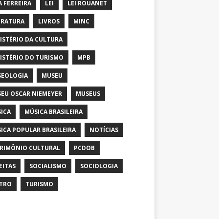
A FERREIRA
LEI
LEI ROUANET
ERATURA
LIVROS
MINC
ISTÉRIO DA CULTURA
ISTÉRIO DO TURISMO
MPB
EOLOGIA
MUSEU
EU OSCAR NIEMEYER
MUSEUS
ICA
MÚSICA BRASILEIRA
ICA POPULAR BRASILEIRA
NOTÍCIAS
RIMÔNIO CULTURAL
PCDOB
EITAS
SOCIALISMO
SOCIOLOGIA
TRO
TURISMO