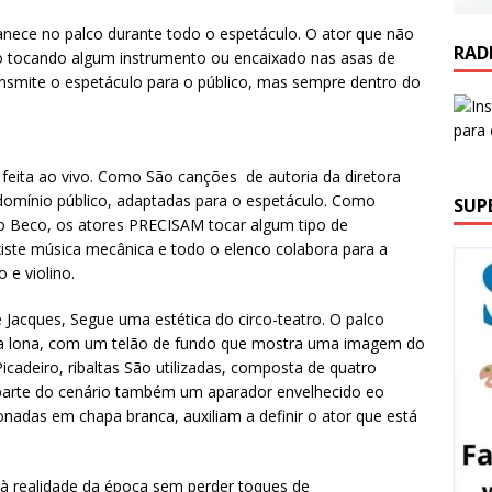
nece no palco durante todo o espetáculo. O ator que não
RAD
ro tocando algum instrumento ou encaixado nas asas de
smite o espetáculo para o público, mas sempre dentro do
a, feita ao vivo. Como São canções de autoria da diretora
 domínio público, adaptadas para o espetáculo. Como
SUP
 do Beco, os atores PRECISAM tocar algum tipo de
iste música mecânica e todo o elenco colabora para a
 e violino.
ge Jacques, Segue uma estética do circo-teatro. O palco
uma lona, com um telão de fundo que mostra uma imagem do
Picadeiro, ribaltas São utilizadas, composta de quatro
arte do cenário também um aparador envelhecido eo
onadas em chapa branca, auxiliam a definir o ator que está
 à realidade da época sem perder toques de