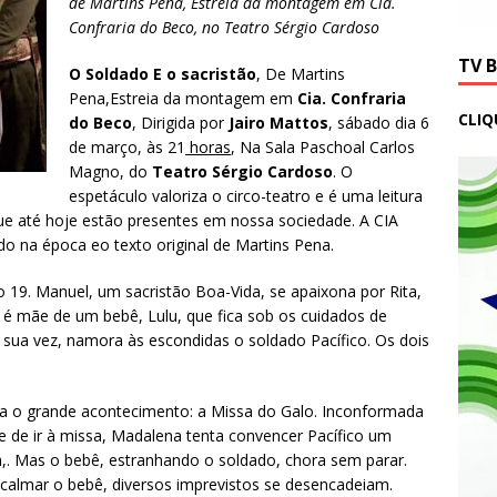
de Martins Pena, Estreia da montagem em Cia.
Confraria do Beco, no Teatro Sérgio Cardoso
TV 
O Soldado E o sacristão
, De Martins
Pena,Estreia da montagem em
Cia. Confraria
CLIQ
do Beco
, Dirigida por
Jairo Mattos
, sábado dia 6
de março, às 21
horas
, Na Sala Paschoal Carlos
Magno, do
Teatro Sérgio Cardoso
. O
espetáculo valoriza o circo-teatro e é uma leitura
que até hoje estão presentes em nossa sociedade. A CIA
do na época eo texto original de Martins Pena.
o 19. Manuel, um sacristão Boa-Vida, se apaixona por Rita,
a é mãe de um bebê, Lulu, que fica sob os cuidados de
 sua vez, namora às escondidas o soldado Pacífico. Os dois
ra o grande acontecimento: a Missa do Galo. Inconformada
e de ir à missa, Madalena tenta convencer Pacífico um
a,. Mas o bebê, estranhando o soldado, chora sem parar.
acalmar o bebê, diversos imprevistos se desencadeiam.