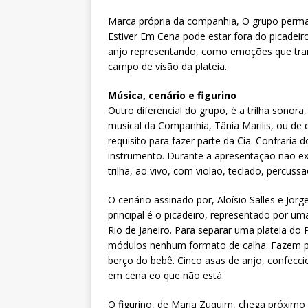
Marca própria da companhia, O grupo perma
Estiver Em Cena pode estar fora do picadei
anjo representando, como emoções que tran
campo de visão da plateia.
Música, cenário e figurino
Outro diferencial do grupo, é a trilha sonor
musical da Companhia, Tânia Marilis, ou de
requisito para fazer parte da Cia. Confraria
instrumento. Durante a apresentação não ex
trilha, ao vivo, com violão, teclado, percussão
O cenário assinado por, Aloísio Salles e Jor
principal é o picadeiro, representado por 
Rio de Janeiro. Para separar uma plateia do 
módulos nenhum formato de calha. Fazem p
berço do bebê. Cinco asas de anjo, confecci
em cena eo que não está.
O figurino, de Maria Zuquim, chega próximo