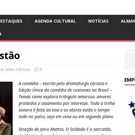
DESTAQUES
AGENDA CULTURAL
NOTÍCIAS
ALMA
A
istão
al
,
Artes Cênicas
0
EMP
A comédia – escrita pelo dramaturgo carioca e
Edição Única da comédia de costumes no Brasil –
Temas como explora triângulo amoroso, amores
proibidos e casamento por interesse. Toda a trilha
sonora é feita ao vivo e os atores estão o tempo
todo no palco, seja em cena ou em segundo plano
Direção de Jairo Mattos, O Soldado E o sacristão,