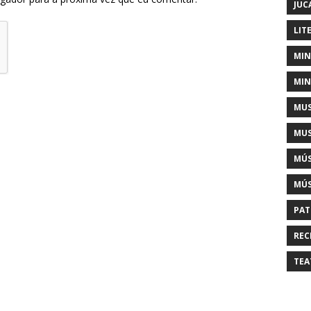
JUC
LIT
MIN
MIN
MUS
MUS
MÚS
MÚS
PAT
REC
TEA