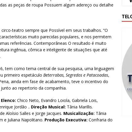
as as peças de roupa Possuem algum adereço ou detalhe
TEL
de circo-teatro sempre que Possível em seus trabalhos. “O
características muito parecidas populares, e nos permitem
gumas referências. Contemporâneas O resultado é muito
itura ingênua, cômica e inteligente de situações que até
r.
06, tem como tema central de sua pesquisa, uma linguagem
eu primeiro espetáculo
Beterrabas, Segredos e Patacoadas
,
s Pena, ainda em fase de acabamento, teve o incentivo do
 junto ao repertorio da companhia.
Elenco:
Chico Neto, Evandro Loiola, Gabriela Lois,
nrique Jordão ..
Direção Musical:
Tânia Marillis.
de Aloísio Salles e Jorge Jacques.
Musicalização:
Tânia
 e Juliana Napolitano.
Produção Executiva:
Confraria do