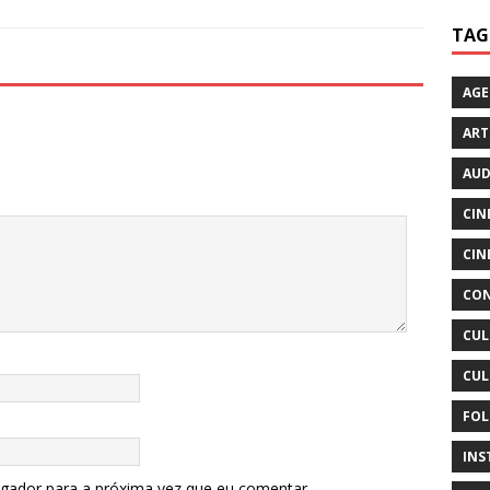
TAG
AG
ART
AUD
CIN
CIN
CON
CUL
CUL
FOL
INS
egador para a próxima vez que eu comentar.