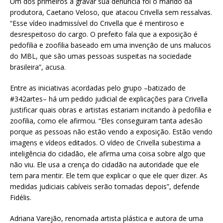
Um dos primeiros a gravar sua denúncia foi o marido da
produtora, Caetano Veloso, que atacou Crivella sem ressalvas.
“Esse vídeo inadmissível do Crivella que é mentiroso e
desrespeitoso do cargo. O prefeito fala que a exposição é
pedofilia e zoofilia baseado em uma invenção de uns malucos
do MBL, que são umas pessoas suspeitas na sociedade
brasileira”, acusa.
Entre as iniciativas acordadas pelo grupo –batizado de
#342artes– há um pedido judicial de explicações para Crivella
justificar quais obras e artistas estariam incitando à pedofilia e
zoofilia, como ele afirmou. “Eles conseguiram tanta adesão
porque as pessoas não estão vendo a exposição. Estão vendo
imagens e vídeos editados. O vídeo de Crivella subestima a
inteligência do cidadão, ele afirma uma coisa sobre algo que
não viu. Ele usa a crença do cidadão na autoridade que ele
tem para mentir. Ele tem que explicar o que ele quer dizer. As
medidas judiciais cabíveis serão tomadas depois”, defende
Fidélis.
Adriana Varejão, renomada artista plástica e autora de uma