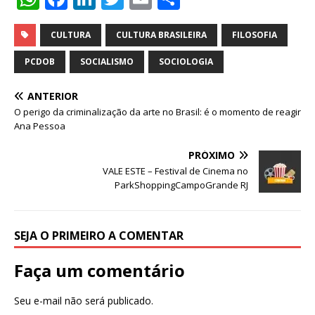
h
a
n
w
m
h
at
c
k
it
ai
ar
CULTURA
CULTURA BRASILEIRA
FILOSOFIA
s
e
e
te
l
e
PCDOB
SOCIALISMO
SOCIOLOGIA
A
b
dI
r
ANTERIOR
p
o
n
O perigo da criminalização da arte no Brasil: é o momento de reagir
p
o
Ana Pessoa
k
PRÓXIMO
VALE ESTE – Festival de Cinema no
ParkShoppingCampoGrande RJ
SEJA O PRIMEIRO A COMENTAR
Faça um comentário
Seu e-mail não será publicado.