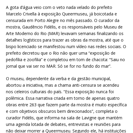
A gota d’água veio com o veto nada velado do prefeito
Marcelo Crivella à exposição Queermuseu, já boicotada e
censurada em Porto Alegre no mês passado. O curador da
mostra, Gaudêncio Fidélis, e os responsáveis pelo Museu de
Arte Moderno do Rio (MAR) levavam semanas finalizando os
detalhes logísticos para trazer as obras da mostra, até que o
bispo licenciado se manifestou num vídeo nas redes sociais. O
prefeito decretou que o Rio não quer uma “exposição de
pedofilia e zoofilia” e completou em tom de chacota: “Saiu no
jornal que vai ser no MAR. Só se for no fundo do mar”.
O museu, dependente da verba e da gestão municipal,
abortou a iniciativa, mas a chama anti-censura se acendeu
nos celeiros culturais do país. “Essa exposição nunca foi
polêmica. Essa narrativa criada em torno de apenas quatro
obras entre 263 que fazem parte da mostra é muito específica
e com objetivos obscuros bem direcionados”, completa o
curador Fidélis, que informa na sala de Lavigne que mantém
uma agenda lotada de debates, entrevistas e reuniões para
não deixar morrer a Queermuseu. Segundo ele, há instituições