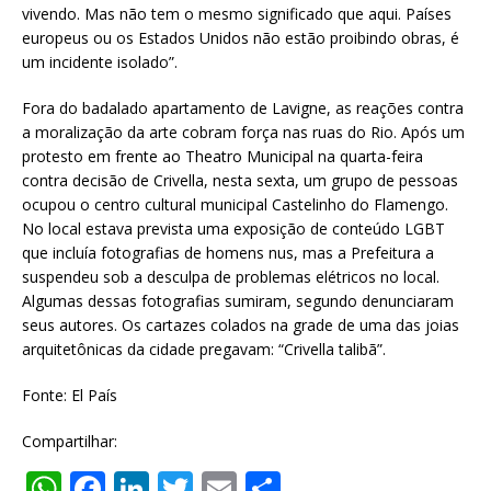
vivendo. Mas não tem o mesmo significado que aqui. Países
europeus ou os Estados Unidos não estão proibindo obras, é
um incidente isolado”.
Fora do badalado apartamento de Lavigne, as reações contra
a moralização da arte cobram força nas ruas do Rio. Após um
protesto em frente ao Theatro Municipal na quarta-feira
contra decisão de Crivella, nesta sexta, um grupo de pessoas
ocupou o centro cultural municipal Castelinho do Flamengo.
No local estava prevista uma exposição de conteúdo LGBT
que incluía fotografias de homens nus, mas a Prefeitura a
suspendeu sob a desculpa de problemas elétricos no local.
Algumas dessas fotografias sumiram, segundo denunciaram
seus autores. Os cartazes colados na grade de uma das joias
arquitetônicas da cidade pregavam: “Crivella talibã”.
Fonte: El País
Compartilhar:
W
F
Li
T
E
S