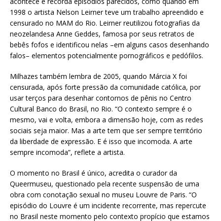
acontece e recorda episódios parecidos, como quando em
1998 o artista Nelson Leirner teve um trabalho apreendido e
censurado no MAM do Rio. Leirner reutilizou fotografias da
neozelandesa Anne Geddes, famosa por seus retratos de
bebês fofos e identificou nelas –em alguns casos desenhando
falos– elementos potencialmente pornográficos e pedófilos.
Milhazes também lembra de 2005, quando Márcia X foi
censurada, após forte pressão da comunidade católica, por
usar terços para desenhar contornos de pênis no Centro
Cultural Banco do Brasil, no Rio. “O contexto sempre é o
mesmo, vai e volta, embora a dimensão hoje, com as redes
sociais seja maior. Mas a arte tem que ser sempre território
da liberdade de expressão. E é isso que incomoda. A arte
sempre incomoda”, reflete a artista.
O momento no Brasil é único, acredita o curador da
Queermuseu, questionado pela recente suspensão de uma
obra com conotação sexual no museu Louvre de Paris. “O
episódio do Louvre é um incidente recorrente, mas repercute
no Brasil neste momento pelo contexto propício que estamos