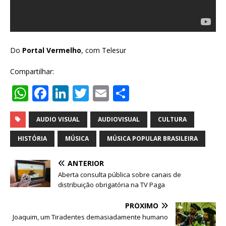
Do
Portal Vermelho
, com Telesur
Compartilhar:
W
F
Li
T
E
S
h
a
n
w
m
h
at
c
k
it
ai
ar
AUDIO VISUAL
AUDIOVISUAL
CULTURA
s
e
e
te
l
e
HISTÓRIA
MÚSICA
MÚSICA POPULAR BRASILEIRA
A
b
dI
r
ANTERIOR
p
o
n
Aberta consulta pública sobre canais de
p
o
distribuição obrigatória na TV Paga
k
PRÓXIMO
Joaquim, um Tiradentes demasiadamente humano