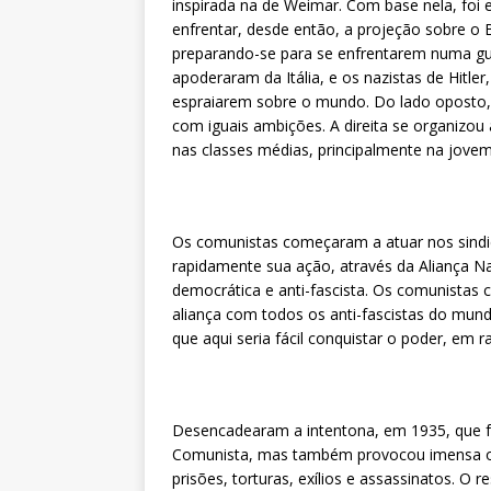
inspirada na de Weimar. Com base nela, foi el
enfrentar, desde então, a projeção sobre o 
preparando-se para se enfrentarem numa guer
apoderaram da Itália, e os nazistas de Hitle
espraiarem sobre o mundo. Do lado oposto,
com iguais ambições. A direita se organizou 
nas classes médias, principalmente na jovem
Os comunistas começaram a atuar nos sindic
rapidamente sua ação, através da Aliança Na
democrática e anti-fascista. Os comunistas
aliança com todos os anti-fascistas do mund
que aqui seria fácil conquistar o poder, em 
Desencadearam a intentona, em 1935, que fo
Comunista, mas também provocou imensa o
prisões, torturas, exílios e assassinatos. O 