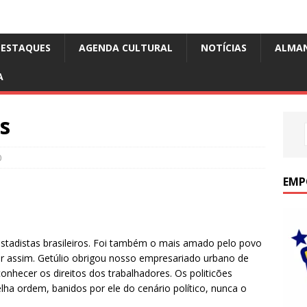
DESTAQUES
AGENDA CULTURAL
NOTÍCIAS
ALMA
A
s
0
EMP
estadistas brasileiros. Foi também o mais amado pelo povo
ser assim. Getúlio obrigou nosso empresariado urbano de
nhecer os direitos dos trabalhadores. Os politicões
elha ordem, banidos por ele do cenário político, nunca o