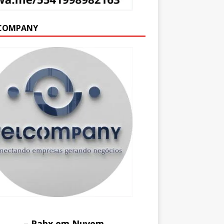
COMPANY
– Pabx em Nuvem