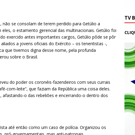
TV 
s, não se consolam de terem perdido para Getúlio a
eles, o estamento gerencial das multinacionais. Getúlio foi
CLIQ
ndo exercido antes importantes cargos, Getúlio pôde se pôr
liados a jovens oficiais do Exército – os tenentistas -,
ca que tivemos digna desse nome, pela profunda
rou sobre o Brasil.
reveu do poder os coronéis-fazendeiros com seus currais
“café-com-leite”, que faziam da República uma coisa deles.
ito, afastando-o das rebeliões e encerrando-o dentro dos
, vista até então como um caso de polícia. Organizou os
s, pró-governamentais, mas anti-patronais.