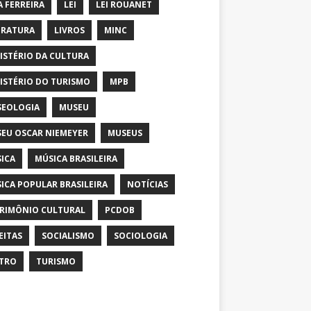
A FERREIRA
LEI
LEI ROUANET
ERATURA
LIVROS
MINC
ISTÉRIO DA CULTURA
ISTÉRIO DO TURISMO
MPB
EOLOGIA
MUSEU
EU OSCAR NIEMEYER
MUSEUS
ICA
MÚSICA BRASILEIRA
ICA POPULAR BRASILEIRA
NOTÍCIAS
RIMÔNIO CULTURAL
PCDOB
EITAS
SOCIALISMO
SOCIOLOGIA
TRO
TURISMO