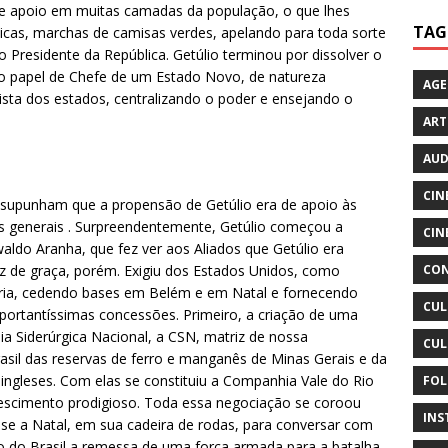
 de apoio em muitas camadas da população, o que lhes
TAG
licas, marchas de camisas verdes, apelando para toda sorte
o Presidente da República. Getúlio terminou por dissolver o
o, o papel de Chefe de um Estado Novo, de natureza
AG
nista dos estados, centralizando o poder e ensejando o
ART
AUD
CIN
 supunham que a propensão de Getúlio era de apoio às
s generais . Surpreendentemente, Getúlio começou a
CIN
ldo Aranha, que fez ver aos Aliados que Getúlio era
CON
z de graça, porém. Exigiu dos Estados Unidos, como
ria, cedendo bases em Belém e em Natal e fornecendo
CUL
portantíssimas concessões. Primeiro, a criação de uma
ia Siderúrgica Nacional, a CSN, matriz de nossa
CUL
rasil das reservas de ferro e manganês de Minas Gerais e da
 ingleses. Com elas se constituiu a Companhia Vale do Rio
FOL
escimento prodigioso. Toda essa negociação se coroou
INS
se a Natal, em sua cadeira de rodas, para conversar com
o do Brasil a remessa de uma força armada para a batalha