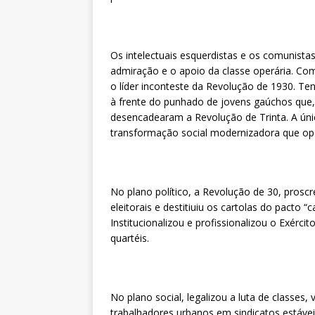
Os intelectuais esquerdistas e os comunista
admiração e o apoio da classe operária. Com 
o líder inconteste da Revolução de 1930. Te
à frente do punhado de jovens gaúchos que, a
desencadearam a Revolução de Trinta. A úni
transformação social modernizadora que ope
No plano político, a Revolução de 30, prosc
eleitorais e destitiuiu os cartolas do pacto 
Institucionalizou e profissionalizou o Exérc
quartéis.
No plano social, legalizou a luta de classes
trabalhadores urbanos em sindicatos estávei