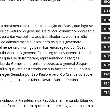
JUC
LIT
MIN
u o movimento de redemocratização do Brasil, que logo se
MIN
a de Getúlio no governo. Ele tentou conduzir o processo e
 para dar voz política aos trabalhadores; e com a mão
MUS
s da administração pública, com os quais governara.
MUS
almente caiu, num golpe militar encabeçado por Góes
o da Guerra. O governo foi entregue ao Supremo Tribunal
MÚS
nas quais se defrontaram, representando as forças
duardo Gomes e, na vertente oposta, o general Gaspar
MÚS
úlio, que vivia desterrado em sua fazenda de Itu, no Rio
elegeu Senador por São Paulo e pelo Rio Grande do Sul, e
PAT
 Rio de Janeiro, por Minas Gerais, Bahia e Paraná.
REC
TEA
candidatou à Presidência da República, enfrentando Eduardo
e falido por Dutra, que, eleito por ele, governara com a