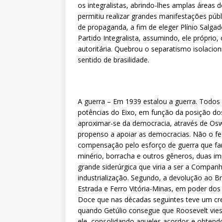
os integralistas, abrindo-lhes amplas áreas
permitiu realizar grandes manifestações púb
de propaganda, a fim de eleger Plínio Salgad
Partido Integralista, assumindo, ele própri
autoritária. Quebrou o separatismo isolacio
sentido de brasilidade.
A guerra – Em 1939 estalou a guerra. Todos
potências do Eixo, em função da posição do
aproximar-se da democracia, através de Oswa
propenso a apoiar as democracias. Não o fe
compensação pelo esforço de guerra que fa
minério, borracha e outros gêneros, duas im
grande siderúrgica que viria a ser a Companh
industrialização. Segundo, a devolução ao B
Estrada e Ferro Vitória-Minas, em poder dos
Doce que nas décadas seguintes teve um cr
quando Getúlio consegue que Roosevelt vies
ele, consolidando aqueles acordos e obtend