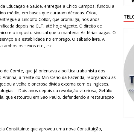
o da Educação e Saúde, entregue a Chico Campos, fundou a
sino médio, em bases que duraram décadas. Criou,
TEL
entregue a Lindolfo Collor, que promulga, nos anos
nificada depois na CLT, até hoje vigente. O direito de
 único e o imposto sindical que o manteria. As férias pagas. O
erviço e a estabilidade no emprego. O sábado livre. A
ra ambos os sexos etc., etc.
mo de Comte, que já orientava a política trabalhista dos
 Aranha, à frente do Ministério da Fazenda, reorganizou as
gociou a velha e onerosa dívida externa com os ingleses,
ologias – Dois anos depois da revolução vitoriosa, Getúlio
ola, que estourou em São Paulo, defendendo a restauração
ia Constituinte que aprovou uma nova Constituição,