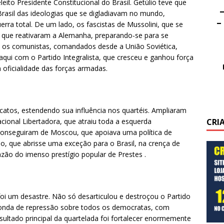
eito Presidente Constitucional do Brasil. Getúlio teve que
–
Brasil das ideologias que se digladiavam no mundo,
–
ra total. De um lado, os fascistas de Mussolini, que se
r, que reativaram a Alemanha, preparando-se para se
 os comunistas, comandados desde a União Soviética,
aqui com o Partido Integralista, que cresceu e ganhou força
 oficialidade das forças armadas.
atos, estendendo sua influência nos quartéis. Ampliaram
CRI
cional Libertadora, que atraiu toda a esquerda
 conseguiram de Moscou, que apoiava uma política de
o, que abrisse uma exceção para o Brasil, na crença de
razão do imenso prestígio popular de Prestes .
i um desastre. Não só desarticulou e destroçou o Partido
nda de repressão sobre todos os democratas, com
resultado principal da quartelada foi fortalecer enormemente