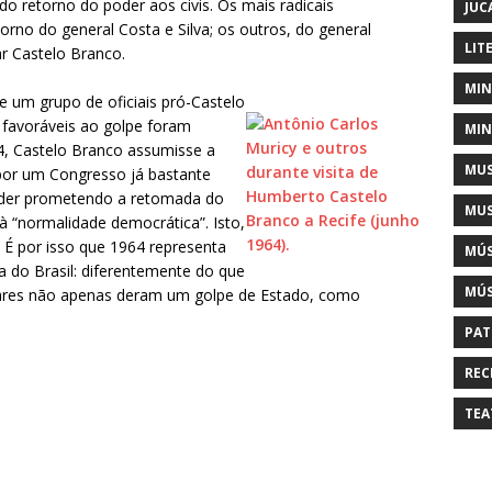
do retorno do poder aos civis. Os mais radicais
JUC
orno do general Costa e Silva; os outros, do general
LIT
r Castelo Branco.
MIN
e um grupo de oficiais pró-Castelo
is favoráveis ao golpe foram
MIN
64, Castelo Branco assumisse a
MUS
, por um Congresso já bastante
oder prometendo a retomada do
MUS
 “normalidade democrática”. Isto,
. É por isso que 1964 representa
MÚS
a do Brasil: diferentemente do que
MÚS
itares não apenas deram um golpe de Estado, como
PAT
REC
TEA