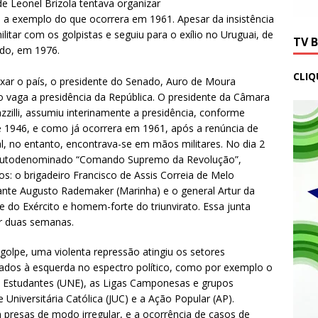
de Leonel Brizola tentava organizar
as, a exemplo do que ocorrera em 1961. Apesar da insistência
litar com os golpistas e seguiu para o exílio no Uruguai, de
TV 
ado, em 1976.
CLIQ
ar o país, o presidente do Senado, Auro de Moura
o vaga a presidência da República. O presidente da Câmara
zilli, assumiu interinamente a presidência, conforme
de 1946, e como já ocorrera em 1961, após a renúncia de
l, no entanto, encontrava-se em mãos militares. No dia 2
 o autodenominado “Comando Supremo da Revolução”,
: o brigadeiro Francisco de Assis Correia de Melo
rante Augusto Rademaker (Marinha) e o general Artur da
te do Exército e homem-forte do triunvirato. Essa junta
r duas semanas.
golpe, uma violenta repressão atingiu os setores
zados à esquerda no espectro político, como por exemplo o
 Estudantes (UNE), as Ligas Camponesas e grupos
Universitária Católica (JUC) e a Ação Popular (AP).
 presas de modo irregular, e a ocorrência de casos de