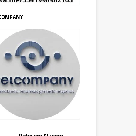
COMPANY
– Pabx em Nuvem