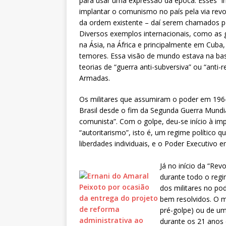
para usar uma expressão da época. Esses “i
implantar o comunismo no país pela via revo
da ordem existente – daí serem chamados pel
Diversos exemplos internacionais, como as g
na Ásia, na África e principalmente em Cuba,
temores. Essa visão de mundo estava na ba
teorias de “guerra anti-subversiva” ou “anti
Armadas.
Os militares que assumiram o poder em 196
Brasil desde o fim da Segunda Guerra Mundi
comunista”. Com o golpe, deu-se início à im
“autoritarismo”, isto é, um regime político qu
liberdades individuais, e o Poder Executivo e
Já no início da “Re
durante todo o regi
dos militares no po
bem resolvidos. O m
pré-golpe) ou de um
durante os 21 anos 