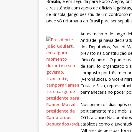
Brasília, e em seguida para Porto Alegre, on
a resistência com apoio de oficiais legalist
de Brizola, Jango desistiu de um confronto mi
onde só retornaria ao Brasil para ser sepult
Antes mesmo de Jango deix
Andrade, já havia declarad
dos Deputados, Ranieri Maz
previsto na Constituição 
Jânio Quadros. O poder rea
de abril, foi organizado
composto por três membros
(Aeronáutica), o vice-almi
Costa e Silva, representan
permaneceria no poder po
Nos primeiros dias após o 
politicamente mais mobili
CGT, a União Nacional dos
católicos como a Juventude 
Milhares de pessoas foram