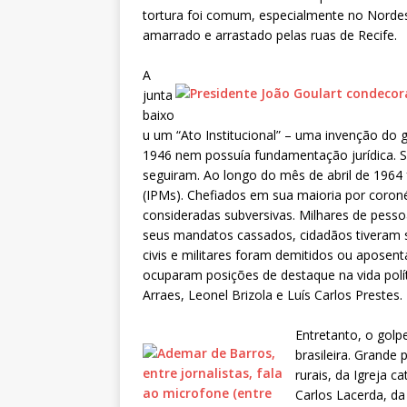
tortura foi comum, especialmente no Nordest
amarrado e arrastado pelas ruas de Recife.
A
junta
baixo
u um “Ato Institucional” – uma invenção do g
1946 nem possuía fundamentação jurídica. Se
seguiram. Ao longo do mês de abril de 1964 f
(IPMs). Chefiados em sua maioria por coronéi
consideradas subversivas. Milhares de pesso
seus mandatos cassados, cidadãos tiveram se
civis e militares foram demitidos ou apose
ocuparam posições de destaque na vida polít
Arraes, Leonel Brizola e Luís Carlos Prestes.
Entretanto, o golp
brasileira. Grande
rurais,
da Igreja c
Carlos Lacerda, d