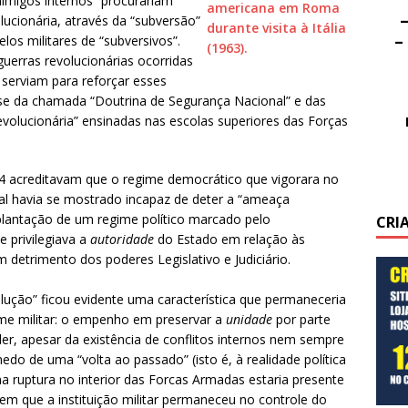
nimigos internos” procurariam
–
lucionária, através da “subversão”
–
os militares de “subversivos”.
uerras revolucionárias ocorridas
 serviam para reforçar esses
se da chamada “Doutrina de Segurança Nacional” e das
-revolucionária” ensinadas nas escolas superiores das Forças
4 acreditavam que o regime democrático que vigorara no
al havia se mostrado incapaz de deter a “ameaça
plantação de um regime político marcado pelo
CRI
e privilegiava a
autoridade
do Estado em relação às
m detrimento dos poderes Legislativo e Judiciário.
volução” ficou evidente uma característica que permaneceria
me militar: o empenho em preservar a
unidade
por parte
der, apesar da existência de conflitos internos nem sempre
edo de uma “volta ao passado” (isto é, à realidade política
a ruptura no interior das Forcas Armadas estaria presente
em que a instituição militar permaneceu no controle do