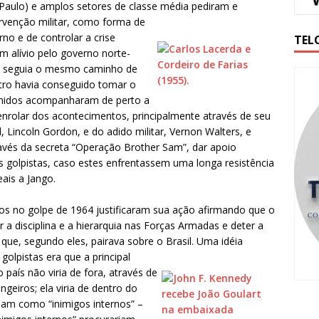
Paulo) e amplos setores de classe média pediram e
rvenção militar, como forma de
o e de controlar a crise
TEL
 alívio pelo governo norte-
não seguia o mesmo caminho de
stro havia conseguido tomar o
Unidos acompanharam de perto a
nrolar dos acontecimentos, principalmente através de seu
, Lincoln Gordon, e do adido militar, Vernon Walters, e
avés da secreta “Operação Brother Sam”, dar apoio
res golpistas, caso estes enfrentassem uma longa resistência
eais a Jango.
dos no golpe de 1964 justificaram sua ação afirmando que o
r a disciplina e a hierarquia nas Forças Armadas e deter a
ue, segundo eles, pairava sobre o Brasil. Uma idéia
golpistas era que a principal
país não viria de fora, através de
ngeiros; ela viria de dentro do
ariam como “inimigos internos” –