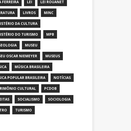
A FERREIRA
LEI
LEI ROUANET
ERATURA
LIVROS
MINC
ISTÉRIO DA CULTURA
ISTÉRIO DO TURISMO
MPB
EOLOGIA
MUSEU
EU OSCAR NIEMEYER
MUSEUS
ICA
MÚSICA BRASILEIRA
ICA POPULAR BRASILEIRA
NOTÍCIAS
RIMÔNIO CULTURAL
PCDOB
EITAS
SOCIALISMO
SOCIOLOGIA
TRO
TURISMO