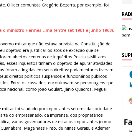
e. O líder comunista Gregório Bezerra, por exemplo, foi
RAD
overno militar que não estava prevista na Constituição de
u objetivo era justificar os atos de exceção que se
SUP
oram abertos centenas de Inquéritos Policiais-Militares
s, esses inquéritos tinham o objetivo de apurar atividades
as foram atingidas em seus direitos: parlamentares tiveram
us direitos políticos suspensos e funcionários públicos
ntados. Entre os cassados, encontravam-se personagens que
ica nacional, como João Goulart, Jânio Quadros, Miguel
e militar foi saudado por importantes setores da sociedade
 parte do empresariado, da imprensa, dos proprietários
atólica, vários governadores de estados importantes (como
a Guanabara, Magalhães Pinto, de Minas Gerais, e Ademar