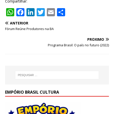
Compartilhar:
W
F
Li
T
E
S
h
a
n
w
m
h
ANTERIOR
at
c
k
it
ai
ar
Fórum Reúne Produtores na BA
s
e
e
te
l
e
PRÓXIMO
A
b
dI
r
Programa Brasil: O país no futuro (2022)
p
o
n
p
o
k
EMPÓRIO BRASIL CULTURA