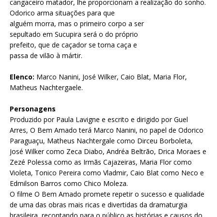
cangaceiro matador, lhe proporcionam a realização do sonho.
Odorico arma situações para que
alguém morra, mas o primeiro corpo a ser
sepultado em Sucupira será o do próprio
prefeito, que de caçador se torna caça e
passa de vilão à mártir.
Elenco:
Marco Nanini, José Wilker, Caio Blat, Maria Flor,
Matheus Nachtergaele.
Personagens
Produzido por Paula Lavigne e escrito e dirigido por Guel
Arres, O Bem Amado terá Marco Nanini, no papel de Odorico
Paraguaçu, Matheus Nachtergale como Dirceu Borboleta,
José Wilker como Zeca Diabo, Andréa Beltrão, Drica Moraes e
Zezé Polessa como as Irmãs Cajazeiras, Maria Flor como
Violeta, Tonico Pereira como Vladmir, Caio Blat como Neco e
Edmilson Barros como Chico Moleza.
O filme O Bem Amado promete repetir o sucesso e qualidade
de uma das obras mais ricas e divertidas da dramaturgia
brasileira, recontando para o público as histórias e causos do