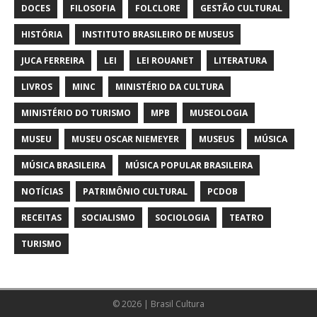
DOCES
FILOSOFIA
FOLCLORE
GESTÃO CULTURAL
HISTÓRIA
INSTITUTO BRASILEIRO DE MUSEUS
JUCA FERREIRA
LEI
LEI ROUANET
LITERATURA
LIVROS
MINC
MINISTÉRIO DA CULTURA
MINISTÉRIO DO TURISMO
MPB
MUSEOLOGIA
MUSEU
MUSEU OSCAR NIEMEYER
MUSEUS
MÚSICA
MÚSICA BRASILEIRA
MÚSICA POPULAR BRASILEIRA
NOTÍCIAS
PATRIMÔNIO CULTURAL
PCDOB
RECEITAS
SOCIALISMO
SOCIOLOGIA
TEATRO
TURISMO
© 2026 | Brasil Cultura