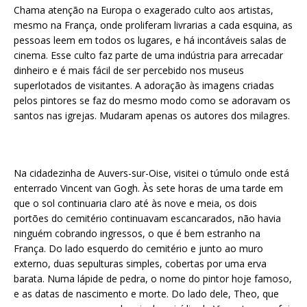
Chama atenção na Europa o exagerado culto aos artistas,
mesmo na França, onde proliferam livrarias a cada esquina, as
pessoas leem em todos os lugares, e há incontáveis salas de
cinema. Esse culto faz parte de uma indústria para arrecadar
dinheiro e é mais fácil de ser percebido nos museus
superlotados de visitantes. A adoração às imagens criadas
pelos pintores se faz do mesmo modo como se adoravam os
santos nas igrejas. Mudaram apenas os autores dos milagres.
Na cidadezinha de Auvers-sur-Oise, visitei o túmulo onde está
enterrado Vincent van Gogh. Às sete horas de uma tarde em
que o sol continuaria claro até às nove e meia, os dois
portões do cemitério continuavam escancarados, não havia
ninguém cobrando ingressos, o que é bem estranho na
França. Do lado esquerdo do cemitério e junto ao muro
externo, duas sepulturas simples, cobertas por uma erva
barata. Numa lápide de pedra, o nome do pintor hoje famoso,
e as datas de nascimento e morte. Do lado dele, Theo, que