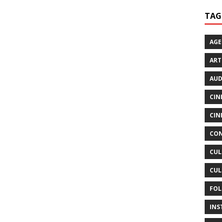
TAG
AG
ART
AUD
CIN
CIN
CON
CUL
CUL
FOL
INS