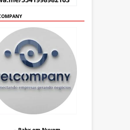
COMPANY
– Pabx em Nuvem