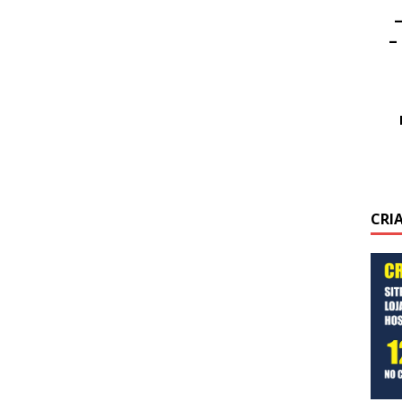
–
–
CRI