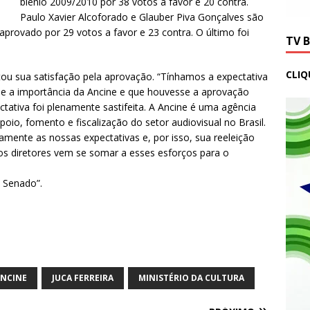
biênio 2009/2010 por 38 votos a favor e 20 contra.
Paulo Xavier Alcoforado e Glauber Piva Gonçalves são
aprovado por 29 votos a favor e 23 contra. O último foi
TV 
.
CLIQ
stou sua satisfação pela aprovação. “Tínhamos a expectativa
 a importância da Ancine e que houvesse a aprovação
ativa foi plenamente sastifeita. A Ancine é uma agência
io, fomento e fiscalização do setor audiovisual no Brasil.
mente as nossas expectativas e, por isso, sua reeleição
ovos diretores vem se somar a esses esforços para o
o Senado”.
NCINE
JUCA FERREIRA
MINISTÉRIO DA CULTURA