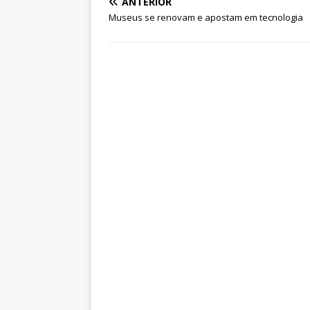
ANTERIOR
A
b
dI
r
Museus se renovam e apostam em tecnologia
p
o
n
p
o
k