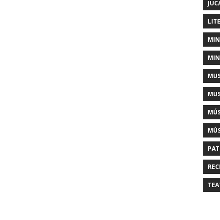
JUC
LIT
MIN
MIN
MUS
MUS
MÚS
MÚS
PAT
REC
TEA