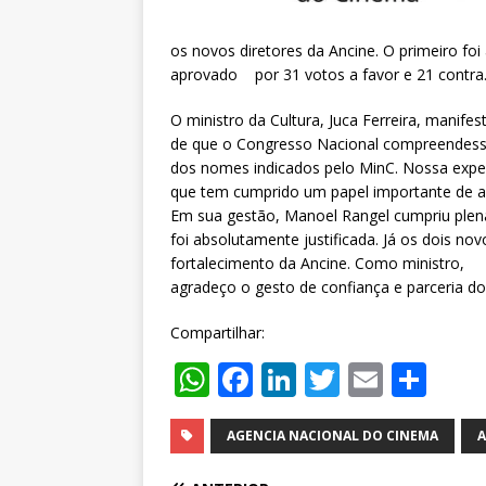
os novos diretores da Ancine.
O primeiro foi 
aprovado por 31 votos a favor e 21 contra
O ministro da Cultura, Juca Ferreira, manife
de que o Congresso Nacional compreendesse
dos nomes indicados pelo MinC. Nossa expect
que tem cumprido um papel importante de apo
Em sua gestão, Manoel Rangel cumpriu plena
foi absolutamente justificada. Já os dois n
fortalecimento da Ancine. Como ministro,
agradeço o gesto de confiança e parceria d
Compartilhar:
W
F
Li
T
E
S
h
a
n
w
m
h
at
c
k
it
ai
ar
AGENCIA NACIONAL DO CINEMA
A
s
e
e
te
l
e