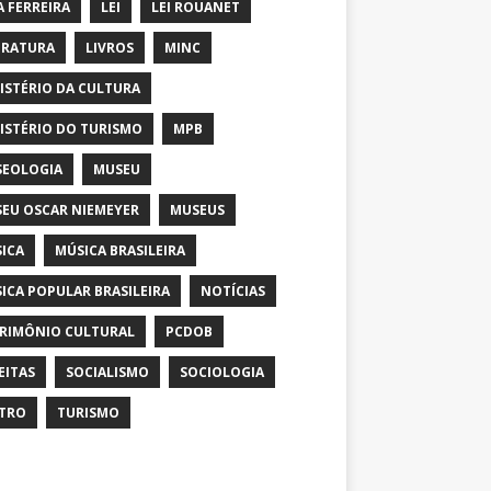
A FERREIRA
LEI
LEI ROUANET
ERATURA
LIVROS
MINC
ISTÉRIO DA CULTURA
ISTÉRIO DO TURISMO
MPB
EOLOGIA
MUSEU
EU OSCAR NIEMEYER
MUSEUS
ICA
MÚSICA BRASILEIRA
ICA POPULAR BRASILEIRA
NOTÍCIAS
RIMÔNIO CULTURAL
PCDOB
EITAS
SOCIALISMO
SOCIOLOGIA
TRO
TURISMO