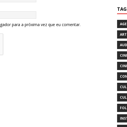
TAG
AG
egador para a próxima vez que eu comentar.
ART
AUD
CIN
CIN
CON
CUL
CUL
FOL
INS