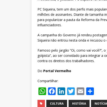
PC Siqueira, tem um dos perfis mais popula
milhões de assinantes. Diante de tamanha in
para popularizar a pauta da Reforma da Previ
influenciadores.
A campanha do Governo já rendeu postagens
Siqueira não entrou nesta onda e recusou o 
Famoso pelo jargão “Oi, como vai você?”, o
golpista”, ao ser convidado para integrar 
contra os direitos dos trabalhadores.
Do
Portal Vermelho
Compartilhar:
W
F
Li
T
E
S
h
a
n
w
m
h
at
c
k
it
ai
ar
CULTURA
HISTÓRIA
NOTÍCIA