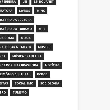
A FERREIRA
LEI
LEI ROUANET
ERATURA
LIVROS
MINC
ISTÉRIO DA CULTURA
ISTÉRIO DO TURISMO
MPB
EOLOGIA
MUSEU
EU OSCAR NIEMEYER
MUSEUS
ICA
MÚSICA BRASILEIRA
ICA POPULAR BRASILEIRA
NOTÍCIAS
RIMÔNIO CULTURAL
PCDOB
EITAS
SOCIALISMO
SOCIOLOGIA
TRO
TURISMO