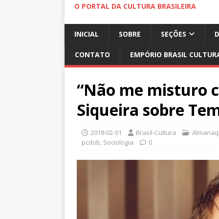
O PORTAL DA CULTURA BRASILEIRA
INICIAL
SOBRE
SEÇÕES
CONTATO
EMPÓRIO BRASIL CULTUR
“Não me misturo co
Siqueira sobre Te
2018-02-01
Brasil-Cultura
Almanaqu
pcdob
,
Sociologia
0