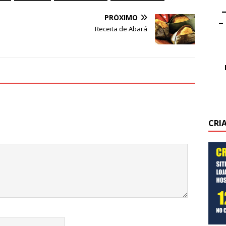
–
PRÓXIMO
–
Receita de Abará
CRI