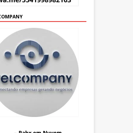
COMPANY
– Pabx em Nuvem