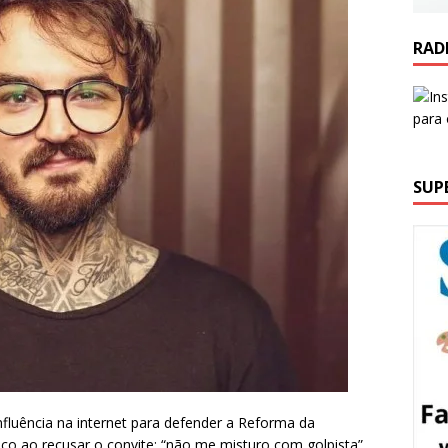
RAD
SUP
nfluência na internet para defender a Reforma da
tico ao recusar o convite: “não me misturo com golpista”.