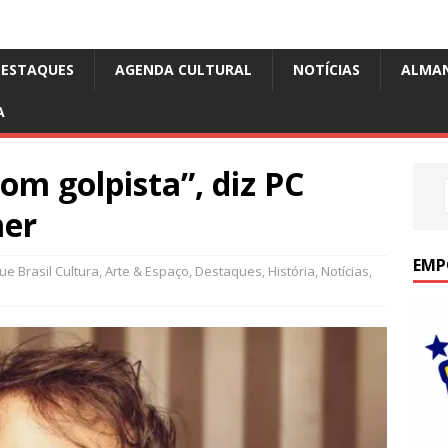
DESTAQUES
AGENDA CULTURAL
NOTÍCIAS
ALMA
A
m golpista”, diz PC
mer
EMP
e Brasil Cultura
,
Arte & Espaço
,
Destaques
,
História
,
Notícias
,