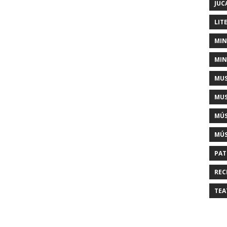
JUC
LIT
MIN
MIN
MUS
MUS
MÚS
MÚS
PAT
REC
TEA