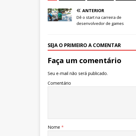
s
e
e
te
l
e
ANTERIOR
A
b
dI
r
Dê o start na carreira de
desenvolvedor de games
p
o
n
p
o
k
SEJA O PRIMEIRO A COMENTAR
Faça um comentário
Seu e-mail não será publicado.
Comentário
Nome
*