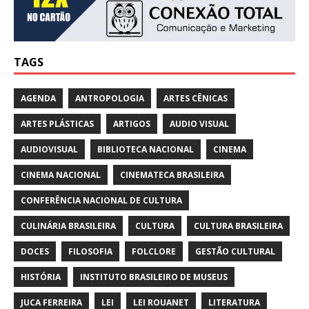
TAGS
AGENDA
ANTROPOLOGIA
ARTES CÊNICAS
ARTES PLÁSTICAS
ARTIGOS
AUDIO VISUAL
AUDIOVISUAL
BIBLIOTECA NACIONAL
CINEMA
CINEMA NACIONAL
CINEMATECA BRASILEIRA
CONFERÊNCIA NACIONAL DE CULTURA
CULINÁRIA BRASILEIRA
CULTURA
CULTURA BRASILEIRA
DOCES
FILOSOFIA
FOLCLORE
GESTÃO CULTURAL
HISTÓRIA
INSTITUTO BRASILEIRO DE MUSEUS
JUCA FERREIRA
LEI
LEI ROUANET
LITERATURA