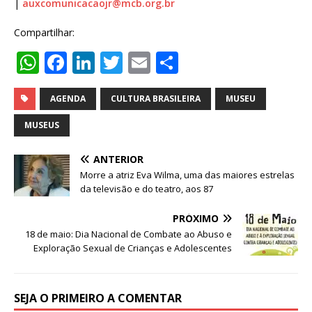
|
auxcomunicacaojr@mcb.org.br
Compartilhar:
W
F
Li
T
E
S
h
a
n
w
m
h
at
c
k
it
ai
ar
AGENDA
CULTURA BRASILEIRA
MUSEU
s
e
e
te
l
e
MUSEUS
A
b
dI
r
ANTERIOR
p
o
n
Morre a atriz Eva Wilma, uma das maiores estrelas
p
o
da televisão e do teatro, aos 87
k
PRÓXIMO
18 de maio: Dia Nacional de Combate ao Abuso e
Exploração Sexual de Crianças e Adolescentes
SEJA O PRIMEIRO A COMENTAR