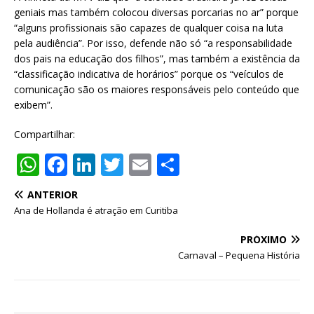
geniais mas também colocou diversas porcarias no ar” porque
“alguns profissionais são capazes de qualquer coisa na luta
pela audiência”. Por isso, defende não só “a responsabilidade
dos pais na educação dos filhos”, mas também a existência da
“classificação indicativa de horários” porque os “veículos de
comunicação são os maiores responsáveis pelo conteúdo que
exibem”.
Compartilhar:
W
F
Li
T
E
S
h
a
n
w
m
h
ANTERIOR
at
c
k
it
ai
ar
Ana de Hollanda é atração em Curitiba
s
e
e
te
l
e
PRÓXIMO
A
b
dI
r
Carnaval – Pequena História
p
o
n
p
o