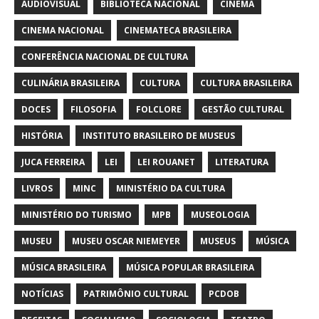
AUDIOVISUAL
BIBLIOTECA NACIONAL
CINEMA
CINEMA NACIONAL
CINEMATECA BRASILEIRA
CONFERÊNCIA NACIONAL DE CULTURA
CULINÁRIA BRASILEIRA
CULTURA
CULTURA BRASILEIRA
DOCES
FILOSOFIA
FOLCLORE
GESTÃO CULTURAL
HISTÓRIA
INSTITUTO BRASILEIRO DE MUSEUS
JUCA FERREIRA
LEI
LEI ROUANET
LITERATURA
LIVROS
MINC
MINISTÉRIO DA CULTURA
MINISTÉRIO DO TURISMO
MPB
MUSEOLOGIA
MUSEU
MUSEU OSCAR NIEMEYER
MUSEUS
MÚSICA
MÚSICA BRASILEIRA
MÚSICA POPULAR BRASILEIRA
NOTÍCIAS
PATRIMÔNIO CULTURAL
PCDOB