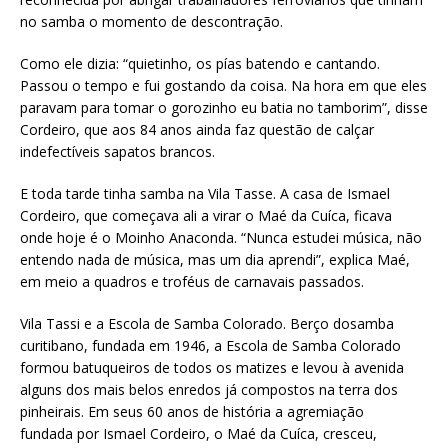
no samba o momento de descontração.
Como ele dizia: “quietinho, os pías batendo e cantando.
Passou o tempo e fui gostando da coisa. Na hora em que eles
paravam para tomar o gorozinho eu batia no tamborim”, disse
Cordeiro, que aos 84 anos ainda faz questão de calçar
indefectíveis sapatos brancos.
E toda tarde tinha samba na Vila Tasse. A casa de Ismael
Cordeiro, que começava ali a virar o Maé da Cuíca, ficava
onde hoje é o Moinho Anaconda. “Nunca estudei música, não
entendo nada de música, mas um dia aprendi”, explica Maé,
em meio a quadros e troféus de carnavais passados.
Vila Tassi e a Escola de Samba Colorado. Berço dosamba
curitibano, fundada em 1946, a Escola de Samba Colorado
formou batuqueiros de todos os matizes e levou à avenida
alguns dos mais belos enredos já compostos na terra dos
pinheirais. Em seus 60 anos de história a agremiação
fundada por Ismael Cordeiro, o Maé da Cuíca, cresceu,