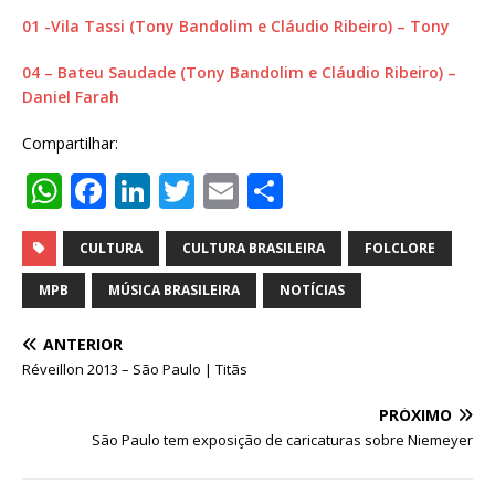
01 -Vila Tassi (Tony Bandolim e Cláudio Ribeiro) – Tony
04 – Bateu Saudade (Tony Bandolim e Cláudio Ribeiro) –
Daniel Farah
Compartilhar:
W
F
Li
T
E
S
h
a
n
w
m
h
at
c
k
it
ai
ar
CULTURA
CULTURA BRASILEIRA
FOLCLORE
s
e
e
te
l
e
MPB
MÚSICA BRASILEIRA
NOTÍCIAS
A
b
dI
r
ANTERIOR
p
o
n
Réveillon 2013 – São Paulo | Titãs
p
o
PRÓXIMO
k
São Paulo tem exposição de caricaturas sobre Niemeyer