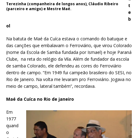
Terezinha (companheira de longos anos), Cláudio Ribeiro
t
(parceiro e amigo) e Mestre Maé.
e
b
ol
Na batuta de Maé da Cuíca estava o comando do batuque e
das canções que embalavam o Ferroviário, que virou Colorado
(nome da Escola de Samba fundada por Ismael) e hoje Paraná
Clube, na reta do relógio da Vila. Além de fundador da escola
de samba Colorado, ele defendeu as cores do Ferroviário
dentro de campo. “Em 1949 fui campeão brasileiro do SESI, no
Rio de Janeiro. Na volta me levaram pro Ferroviário. Jogava no
meio de campo, lateral também”, recordava.
Maé da Cuíca no Rio de janeiro
Em
1977
quand
o