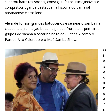
superou barreiras sociais, conseguiu feitos inimagináveis e
conquistou lugar de destaque na história do carnaval
paranaense e brasileiro.
Além de formar grandes batuqueiros e semear o samba na
cidade, a agremiação boca-negra deu frutos aos primeiros
grupos de samba a tocar na noite de Curitiba – como o
Partido Alto Colorado e o Maé Samba Show.
O
j
o
g
a
d
o
r
d
e
f
u