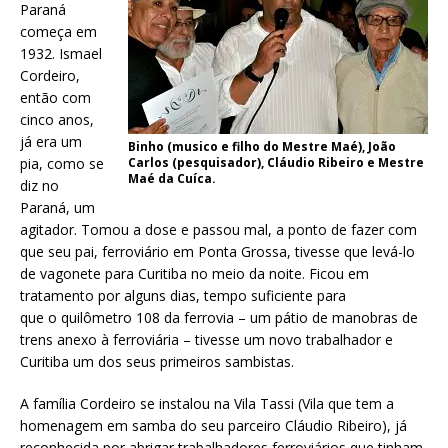
Paraná
começa em
1932. Ismael
Cordeiro,
então com
cinco anos,
já era um
Binho (musico e filho do Mestre Maé), João
pia, como se
Carlos (pesquisador), Cláudio Ribeiro e Mestre
Maé da Cuíca.
diz no
Paraná, um
agitador. Tomou a dose e passou mal, a ponto de fazer com
que seu pai, ferroviário em Ponta Grossa, tivesse que levá-lo
de vagonete para Curitiba no meio da noite. Ficou em
tratamento por alguns dias, tempo suficiente para
que o quilômetro 108 da ferrovia – um pátio de manobras de
trens anexo à ferroviária – tivesse um novo trabalhador e
Curitiba um dos seus primeiros sambistas.
A família Cordeiro se instalou na Vila Tassi (Vila que tem a
homenagem em samba do seu parceiro Cláudio Ribeiro), já
reconhecida por abrigar trabalhadores ferroviários que tinham