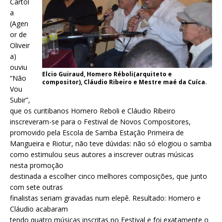
Cartol
a
(Agen
or de
Oliveir
a)
ouviu
Elcio Guiraud, Homero Réboli(arquiteto e
“Não
compositor), Cláudio Ribeiro e Mestre maé da Cuíca.
Vou
Subir”,
que os curitibanos Homero Reboli e Cláudio Ribeiro
inscreveram-se para o Festival de Novos Compositores,
promovido pela Escola de Samba Estação Primeira de
Mangueira e Riotur, não teve dúvidas: não só elogiou o samba
como estimulou seus autores a inscrever outras músicas
nesta promoção
destinada a escolher cinco melhores composições, que junto
com sete outras
finalistas seriam gravadas num elepê. Resultado: Homero e
Cláudio acabaram
tendo quatro músicas inscritas no Festival e foi exatamente o