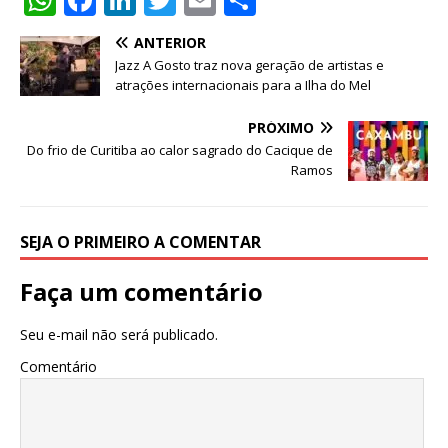
h
a
n
w
m
h
ANTERIOR
at
c
k
it
ai
ar
Jazz A Gosto traz nova geração de artistas e
s
e
e
te
l
e
atrações internacionais para a Ilha do Mel
A
b
dI
r
PRÓXIMO
p
o
n
Do frio de Curitiba ao calor sagrado do Cacique de
Ramos
p
o
k
SEJA O PRIMEIRO A COMENTAR
Faça um comentário
Seu e-mail não será publicado.
Comentário