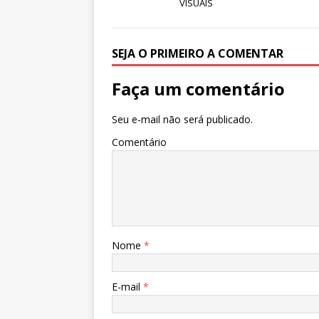
p
o
n
VISUAIS
p
o
k
SEJA O PRIMEIRO A COMENTAR
Faça um comentário
Seu e-mail não será publicado.
Comentário
Nome
*
E-mail
*