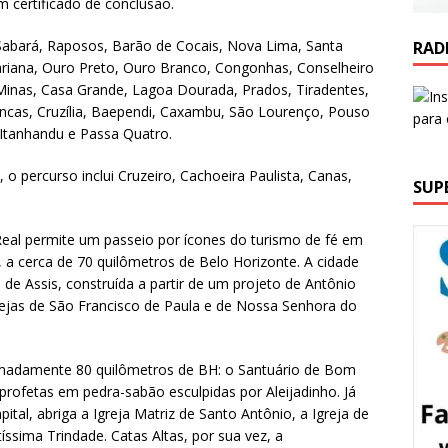
 certificado de conclusão.
Sabará, Raposos, Barão de Cocais, Nova Lima, Santa
RAD
 Mariana, Ouro Preto, Ouro Branco, Congonhas, Conselheiro
 Minas, Casa Grande, Lagoa Dourada, Prados, Tiradentes,
ancas, Cruzília, Baependi, Caxambu, São Lourenço, Pouso
 Itanhandu e Passa Quatro.
o percurso inclui Cruzeiro, Cachoeira Paulista, Canas,
SUP
Real permite um passeio por ícones do turismo de fé em
 a cerca de 70 quilômetros de Belo Horizonte. A cidade
de Assis, construída a partir de um projeto de Antônio
grejas de São Francisco de Paula e de Nossa Senhora do
imadamente 80 quilômetros de BH: o Santuário de Bom
rofetas em pedra-sabão esculpidas por Aleijadinho. Já
ital, abriga a Igreja Matriz de Santo Antônio, a Igreja de
ssima Trindade. Catas Altas, por sua vez, a