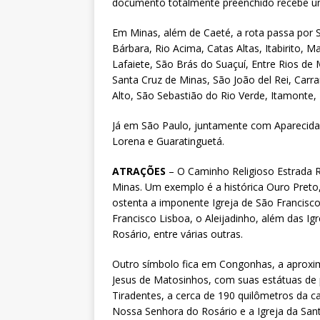
documento totalmente preenchido recebe um
Em Minas, além de Caeté, a rota passa por 
Bárbara, Rio Acima, Catas Altas, Itabirito,
Lafaiete, São Brás do Suaçuí, Entre Rios de
Santa Cruz de Minas, São João del Rei, Carr
Alto, São Sebastião do Rio Verde, Itamonte,
Já em São Paulo, juntamente com Aparecida, 
Lorena e Guaratinguetá.
ATRAÇÕES
– O Caminho Religioso Estrada 
Minas. Um exemplo é a histórica Ouro Preto,
ostenta a imponente Igreja de São Francisco 
Francisco Lisboa, o Aleijadinho, além das I
Rosário, entre várias outras.
Outro símbolo fica em Congonhas, a aprox
Jesus de Matosinhos, com suas estátuas de p
Tiradentes, a cerca de 190 quilômetros da cap
Nossa Senhora do Rosário e a Igreja da Santí