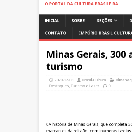
O PORTAL DA CULTURA BRASILEIRA
INICIAL
SOBRE
SEÇÕES
CONTATO
EMPÓRIO BRASIL CULTUR
Minas Gerais, 300 
turismo
2020-12-08
Brasil-Cultura
Almanaqu
Destaques
,
Turismo e Lazer
0
0A história de Minas Gerais, que completa 3
marcantes da religião, com inúmeras igrejas