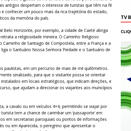
s antigos despertam o interesse de turistas que têm na fé
 e conhecer um pouco mais da rica trajetória do estado,
TV 
ticos da memória do país.
l Belo Horizonte, por exemplo, a cidade de Caeté abriga
CLIQ
retrata a religiosidade mineira. O Caminho Religioso
do Caminho de Santiago de Compostela, entre a França e a
liga o Santuário Nossa Senhora Piedade e o Santuário de
is paulistas, em um percurso de mais de mil quilômetros.
mente sinalizado, para que o visitante possa se orientar
nstalados em locais estratégicos, que indicam direções, e
curso, que ajudam a direcionar os viajantes aos municípios
eta, a cavalo ou em veículos 4×4, permitindo se viajar por
 turista tem a chance de carimbar um ‘passaporte’ em
os em secretarias paroquiais ou pontos de informações
etés ou em Aparecida, o peregrino que apresentar o