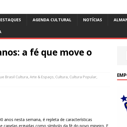
DESTAQUES
AGENDA CULTURAL
NOTÍCIAS
ALMA
A
anos: a fé que move o
EMP
e Brasil Cultura
,
Arte & Espaço
,
Cultura
,
Cultura Popular
,
00 anos nesta semana, é repleta de características
 e capelas erguidas como símbolo da fé do povo mineiro. E