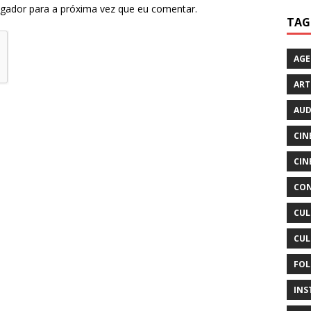
egador para a próxima vez que eu comentar.
TAG
AG
ART
AUD
CIN
CIN
CON
CUL
CUL
FOL
INS