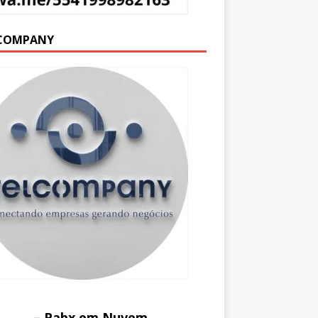
COMPANY
– Pabx em Nuvem