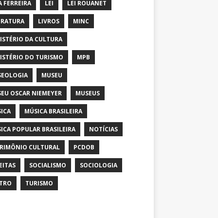
A FERREIRA
LEI
LEI ROUANET
ERATURA
LIVROS
MINC
ISTÉRIO DA CULTURA
ISTÉRIO DO TURISMO
MPB
EOLOGIA
MUSEU
EU OSCAR NIEMEYER
MUSEUS
ICA
MÚSICA BRASILEIRA
ICA POPULAR BRASILEIRA
NOTÍCIAS
RIMÔNIO CULTURAL
PCDOB
EITAS
SOCIALISMO
SOCIOLOGIA
TRO
TURISMO