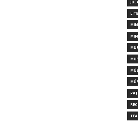
JUC
LIT
MIN
MIN
MUS
MUS
MÚS
MÚS
PAT
REC
TEA