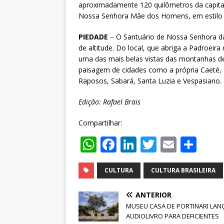
aproximadamente 120 quilômetros da capital,
Nossa Senhora Mãe dos Homens, em estilo 
PIEDADE
– O Santuário de Nossa Senhora da
de altitude. Do local, que abriga a Padroeir
uma das mais belas vistas das montanhas d
paisagem de cidades como a própria Caeté,
Raposos, Sabará, Santa Luzia e Vespasiano.
Edição: Rafael Brais
Compartilhar:
W
F
Li
T
E
S
h
a
n
w
m
h
at
c
k
it
ai
ar
CULTURA
CULTURA BRASILEIRA
s
e
e
te
l
e
ANTERIOR
A
b
dI
r
MUSEU CASA DE PORTINARI LAN
AUDIOLIVRO PARA DEFICIENTES