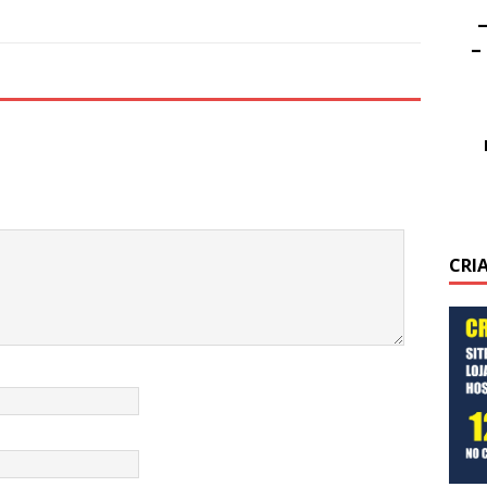
–
–
CRI