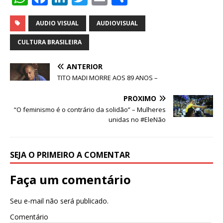
h
a
n
w
m
h
at
c
k
it
ai
ar
AUDIO VISUAL
AUDIOVISUAL
s
e
e
te
l
e
CULTURA BRASILEIRA
A
b
dI
r
ANTERIOR
p
o
n
TITO MADI MORRE AOS 89 ANOS –
p
o
PRÓXIMO
k
“O feminismo é o contrário da solidão” – Mulheres
unidas no #EleNão
SEJA O PRIMEIRO A COMENTAR
Faça um comentário
Seu e-mail não será publicado.
Comentário