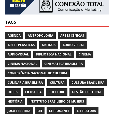
TAGS
AGENDA
ANTROPOLOGIA
ARTES CÊNICAS
ARTES PLÁSTICAS
ARTIGOS
AUDIO VISUAL
AUDIOVISUAL
BIBLIOTECA NACIONAL
CINEMA
CINEMA NACIONAL
CINEMATECA BRASILEIRA
CONFERÊNCIA NACIONAL DE CULTURA
CULINÁRIA BRASILEIRA
CULTURA
CULTURA BRASILEIRA
DOCES
FILOSOFIA
FOLCLORE
GESTÃO CULTURAL
HISTÓRIA
INSTITUTO BRASILEIRO DE MUSEUS
JUCA FERREIRA
LEI
LEI ROUANET
LITERATURA