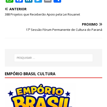
h
a
n
w
m
h
ANTERIOR
at
c
k
it
ai
ar
388 Projetos que Receberão Apoio pela Lei Rouanet
s
e
e
te
l
e
PRÓXIMO
A
b
dI
r
17º Sessão Fórum Permanente de Cultura do Paraná
p
o
n
p
o
k
EMPÓRIO BRASIL CULTURA