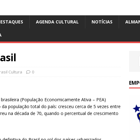
DESTAQUES
AGENDA CULTURAL
NOTÍCIAS
ALMA
A
asil
asil Cultura
0
EMP
brasileira (População Economicamente Ativa – PEA)
da população total do país: cresceu cerca de 5 vezes entre
reu na década de 70, quando o percentual de crescimento
definitiva do Brasil no rol dos países urbanizados.