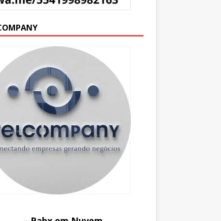
COMPANY
– Pabx em Nuvem