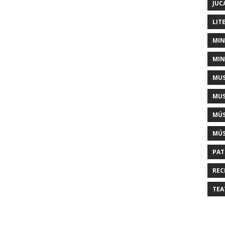
JUC
LIT
MIN
MIN
MUS
MUS
MÚS
MÚS
PAT
REC
TEA