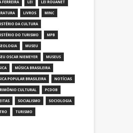
A FERREIRA
LEI
LEI ROUANET
ERATURA
LIVROS
MINC
ISTÉRIO DA CULTURA
ISTÉRIO DO TURISMO
MPB
EOLOGIA
MUSEU
EU OSCAR NIEMEYER
MUSEUS
ICA
MÚSICA BRASILEIRA
ICA POPULAR BRASILEIRA
NOTÍCIAS
RIMÔNIO CULTURAL
PCDOB
EITAS
SOCIALISMO
SOCIOLOGIA
TRO
TURISMO