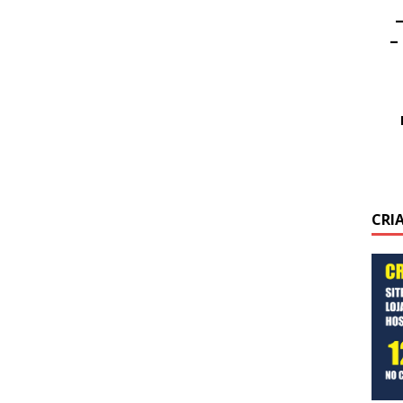
–
–
CRI