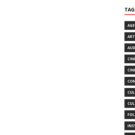
TAG
AG
ART
AUD
CIN
CIN
CON
CUL
CUL
FOL
INS