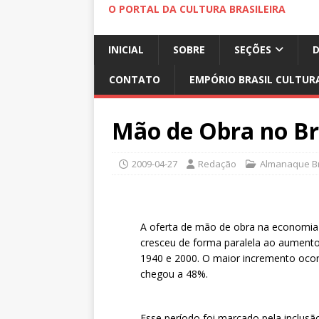
O PORTAL DA CULTURA BRASILEIRA
INICIAL
SOBRE
SEÇÕES
CONTATO
EMPÓRIO BRASIL CULTUR
Mão de Obra no Br
2009-04-27
Redação
Almanaque Br
A oferta de mão de obra na economia 
cresceu de forma paralela ao aumento 
1940 e 2000. O maior incremento ocor
chegou a 48%.
Esse período foi marcado pela inclusão 