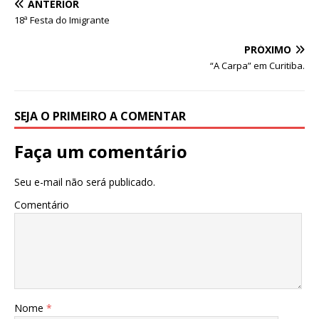
ANTERIOR
p
o
n
18ª Festa do Imigrante
p
o
PRÓXIMO
k
“A Carpa” em Curitiba.
SEJA O PRIMEIRO A COMENTAR
Faça um comentário
Seu e-mail não será publicado.
Comentário
Nome
*