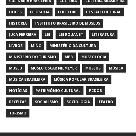
CULINÁRIA BRASILEIRA
CULTURA
CULTURA BRASILEIRA
DOCES
FILOSOFIA
FOLCLORE
GESTÃO CULTURAL
HISTÓRIA
INSTITUTO BRASILEIRO DE MUSEUS
JUCA FERREIRA
LEI
LEI ROUANET
LITERATURA
LIVROS
MINC
MINISTÉRIO DA CULTURA
MINISTÉRIO DO TURISMO
MPB
MUSEOLOGIA
MUSEU
MUSEU OSCAR NIEMEYER
MUSEUS
MÚSICA
MÚSICA BRASILEIRA
MÚSICA POPULAR BRASILEIRA
NOTÍCIAS
PATRIMÔNIO CULTURAL
PCDOB
RECEITAS
SOCIALISMO
SOCIOLOGIA
TEATRO
TURISMO