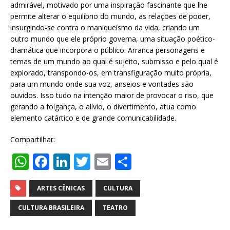
admirável, motivado por uma inspiração fascinante que lhe
permite alterar o equilíbrio do mundo, as relações de poder,
insurgindo-se contra o maniqueísmo da vida, criando um
outro mundo que ele próprio governa, uma situação poético-
dramática que incorpora o público. Arranca personagens e
temas de um mundo ao qual é sujeito, submisso e pelo qual é
explorado, transpondo-os, em transfiguração muito própria,
para um mundo onde sua voz, anseios e vontades são
ouvidos. Isso tudo na intenção maior de provocar o riso, que
gerando a folgança, o alívio, o divertimento, atua como
elemento catártico e de grande comunicabilidade.
Compartilhar:
W
F
Li
T
E
S
h
a
n
w
m
h
at
c
k
it
ai
ar
ARTES CÊNICAS
CULTURA
s
e
e
te
l
e
CULTURA BRASILEIRA
TEATRO
A
b
dI
r