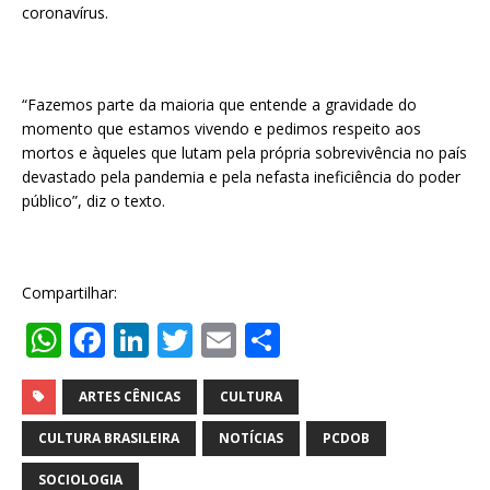
coronavírus.
“Fazemos parte da maioria que entende a gravidade do
momento que estamos vivendo e pedimos respeito aos
mortos e àqueles que lutam pela própria sobrevivência no país
devastado pela pandemia e pela nefasta ineficiência do poder
público”, diz o texto.
Compartilhar:
W
F
Li
T
E
S
h
a
n
w
m
h
at
c
k
it
ai
ar
ARTES CÊNICAS
CULTURA
s
e
e
te
l
e
CULTURA BRASILEIRA
NOTÍCIAS
PCDOB
A
b
dI
r
SOCIOLOGIA