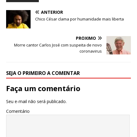
p
o
n
ANTERIOR
p
o
Chico César clama por humanidade mais liberta
k
PRÓXIMO
Morre cantor Carlos José com suspeita de novo
coronavirus
SEJA O PRIMEIRO A COMENTAR
Faça um comentário
Seu e-mail não será publicado.
Comentário