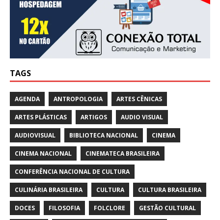
TAGS
AGENDA
ANTROPOLOGIA
ARTES CÊNICAS
ARTES PLÁSTICAS
ARTIGOS
AUDIO VISUAL
AUDIOVISUAL
BIBLIOTECA NACIONAL
CINEMA
CINEMA NACIONAL
CINEMATECA BRASILEIRA
CONFERÊNCIA NACIONAL DE CULTURA
CULINÁRIA BRASILEIRA
CULTURA
CULTURA BRASILEIRA
DOCES
FILOSOFIA
FOLCLORE
GESTÃO CULTURAL