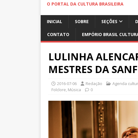
O PORTAL DA CULTURA BRASILEIRA
INICIAL
SOBRE
SEÇÕES
CONTATO
EMPÓRIO BRASIL CULTUR
LULINHA ALENCA
MESTRES DA SAN
2016-07-06
Redação
Agenda cultur
Folclore
,
Música
0