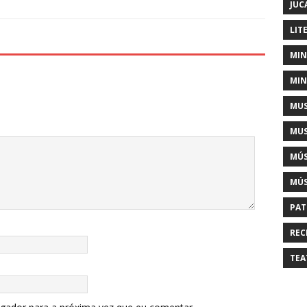
JUC
LIT
MIN
MIN
MUS
MUS
MÚS
MÚS
PAT
REC
TEA