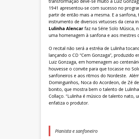
transformação deve-se muito a Luiz Gonzag
1941 apresentou-se com sucesso no programa
partir de então mais a mesma. E a sanfona
instrumento de diversos virtuoses da cena in
Lulinha Alencar
faz na Série Solo Música, na
uma homenagem à sanfona e aos mestres qu
O recital não será a estréia de Lulinha tocand
lançando o CD “Cem Gonzaga”, produzido em
Luiz Gonzaga, em homenagem ao centenário 
houvesse o convite para que tocasse no S
sanfoneiros e aos ritmos do Nordeste. Além 
Dominguinhos, Noca do Acordeon, de Zé de Ce
bonito, que mostra bem o talento de Lulinha 
Collaço. “Lulinha é músico de talento nato, 
enfatiza o produtor.
Pianista e sanfoneiro