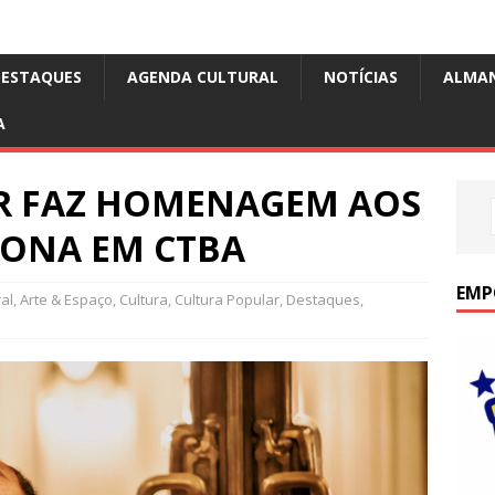
DESTAQUES
AGENDA CULTURAL
NOTÍCIAS
ALMA
A
R FAZ HOMENAGEM AOS
FONA EM CTBA
EMP
al
,
Arte & Espaço
,
Cultura
,
Cultura Popular
,
Destaques
,