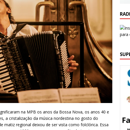
RAD
SUP
 significaram na MPB os anos da Bossa Nova, os anos 40 e
es, a cristalização da música nordestina no gosto do
e matiz regional deixou de ser vista como folclórica. Essa