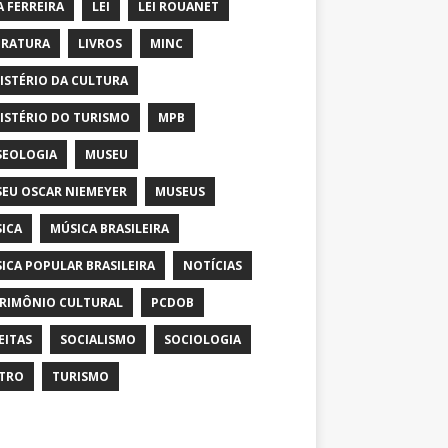
A FERREIRA
LEI
LEI ROUANET
ERATURA
LIVROS
MINC
ISTÉRIO DA CULTURA
ISTÉRIO DO TURISMO
MPB
EOLOGIA
MUSEU
EU OSCAR NIEMEYER
MUSEUS
ICA
MÚSICA BRASILEIRA
ICA POPULAR BRASILEIRA
NOTÍCIAS
RIMÔNIO CULTURAL
PCDOB
EITAS
SOCIALISMO
SOCIOLOGIA
TRO
TURISMO