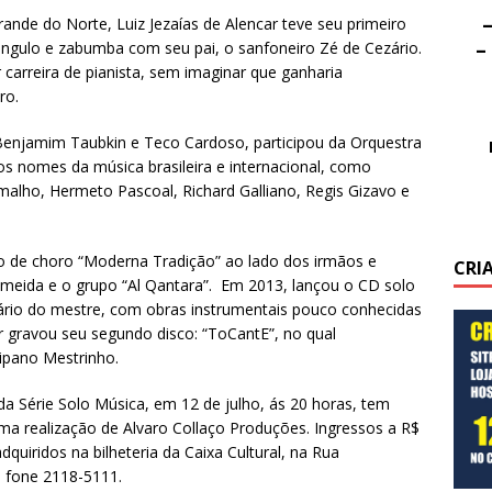
–
ande do Norte, Luiz Jezaías de Alencar teve seu primeiro
–
ngulo e zabumba com seu pai, o sanfoneiro Zé de Cezário.
carreira de pianista, sem imaginar que ganharia
ro.
Benjamim Taubkin e Teco Cardoso, participou da Orquestra
os nomes da música brasileira e internacional, como
alho, Hermeto Pascoal, Richard Galliano, Regis Gizavo e
po de choro “Moderna Tradição” ao lado dos irmãos e
CRI
lmeida e o grupo “Al Qantara”. Em 2013, lançou o CD solo
o do mestre, com obras instrumentais pouco conhecidas
r gravou seu segundo disco: “ToCantE”, no qual
ipano Mestrinho.
a Série Solo Música, em 12 de julho, ás 20 horas, tem
ma realização de Alvaro Collaço Produções. Ingressos a R$
dquiridos na bilheteria da Caixa Cultural, na Rua
o fone 2118-5111.