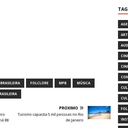
TAG
AG
ART
AUD
CIN
CIN
CON
BRASILEIRA
FOLCLORE
MPB
MÚSICA
CUL
RASILEIRA
CUL
PRÓXIMO
FOL
iro
Turismo capacita 5 mil pessoas no Rio
INS
há 88
de Janeiro