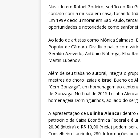
Nascido em Rafael Godeiro, sertão do Rio Gr
contato com a música em casa, tocando triâ
Em 1999 decidiu morar em São Paulo, tentar 
oportunidades e notoriedade como sanfonei
Ao lado de artistas como Mônica Salmaso, 
Popular de Câmara. Dividiu o palco com vári
Geraldo Azevedo, Antônio Nóbrega, Elba Ram
Martin Lubenov.
Além de seu trabalho autoral, integra o gru
mestres do choro Izaias e Israel Bueno de A
“Cem Gonzaga”, em homenagem ao centenári
de Gonzaga. No final de 2015 Lulinha Alenca
homenageia Dominguinhos, ao lado do serg
A apresentação de
Lulinha Alencar
dentro d
patrocínio da Caixa Econômica Federal e é u
20,00 (inteira) e R$ 10,00 (meia) podem ser a
Conselheiro Laurindo, 280. Informações pel