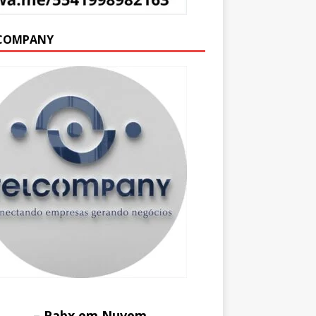
COMPANY
– Pabx em Nuvem