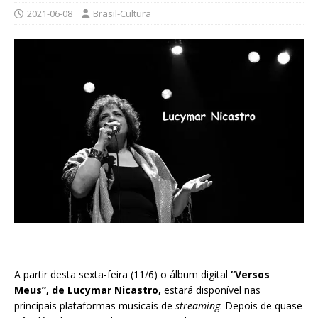
2021-06-08
Brasil-Cultura
A partir desta sexta-feira (11/6) o álbum digital
“Versos
Meus”, de Lucymar Nicastro,
estará disponível nas
principais plataformas musicais de
streaming
. Depois de quase