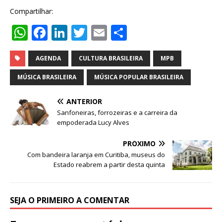
Compartilhar:
W
F
Li
T
E
S
h
a
n
w
m
h
at
c
k
it
ai
ar
AGENDA
CULTURA BRASILEIRA
MPB
s
e
e
te
l
e
MÚSICA BRASILEIRA
MÚSICA POPULAR BRASILEIRA
A
b
dI
r
ANTERIOR
p
o
n
Sanfoneiras, forrozeiras e a carreira da
p
o
empoderada Lucy Alves
k
PRÓXIMO
Com bandeira laranja em Curitiba, museus do
Estado reabrem a partir desta quinta
SEJA O PRIMEIRO A COMENTAR