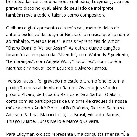
três décadas cantando na noite curitibana, Lucymar grava seu
primeiro disco no qual, além do seu lado de intérprete,
também revela todo o talento como compositora.
O álbum digital apresenta oito músicas, metade delas de
autoria exclusiva de Lucymar Nicastro: a música que dá nome
ao trabalho, “Versos Meus”, e mais “Aprendizes do Amor”,
“Choro Bom” e “Vai ser Assim”. As outras quatro canções
foram feitas em parceria: “Vivendo”, com Watherly Figueiredo;
“Lembranças”, com Ângela Wolf; “Todo Teu”, com Lucélia
Martins; e “Vinicius”, com Eduardo e Alvaro Ramos.
“Versos Meus”, foi gravado no estúdio Gramofone, e tem a
produção musical de Alvaro Ramos. Os arranjos são do
próprio Alvaro, de Eduardo Ramos e Davi Sartori. O álbum
conta com as participações de um time de craques da nossa
música como André Ribas, Julião Boêmio, Ricardo Salmazo,
Adelson Padilha, Márcio Rosa, Ita Brasil, Eduardo Ramos,
Thiago Duarte, Lucas Mello e Marcelo Oliveira.
Para Lucymar, o disco representa uma conquista imensa. “É a