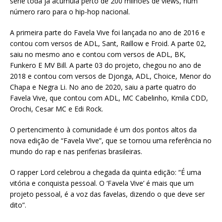
série toda já acumula perto de 200 milhões de views, num
número raro para o hip-hop nacional.
A primeira parte do Favela Vive foi lançada no ano de 2016 e
contou com versos de ADL, Sant, Raillow e Froid. A parte 02,
saiu no mesmo ano e contou com versos de ADL, BK,
Funkero E MV Bill. A parte 03 do projeto, chegou no ano de
2018 e contou com versos de Djonga, ADL, Choice, Menor do
Chapa e Negra Li. No ano de 2020, saiu a parte quatro do
Favela Vive, que contou com ADL, MC Cabelinho, Kmila CDD,
Orochi, Cesar MC e Edi Rock.
O pertencimento à comunidade é um dos pontos altos da
nova edição de “Favela Vive”, que se tornou uma referência no
mundo do rap e nas periferias brasileiras.
O rapper Lord celebrou a chegada da quinta edição: “É uma
vitória e conquista pessoal. O ‘Favela Vive’ é mais que um
projeto pessoal, é a voz das favelas, dizendo o que deve ser
dito”.