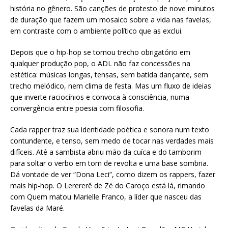
história no gênero. São canções de protesto de nove minutos
de duração que fazem um mosaico sobre a vida nas favelas,
em contraste com o ambiente político que as exclui.
Depois que o hip-hop se tornou trecho obrigatório em
qualquer produção pop, o ADL não faz concessões na
estética: músicas longas, tensas, sem batida dançante, sem
trecho melódico, nem clima de festa. Mas um fluxo de ideias
que inverte raciocínios e convoca à consciência, numa
convergência entre poesia com filosofia.
Cada rapper traz sua identidade poética e sonora num texto
contundente, e tenso, sem medo de tocar nas verdades mais
difíceis. Até a sambista abriu mão da cuíca e do tamborim
para soltar o verbo em tom de revolta e uma base sombria.
Dá vontade de ver “Dona Leci”, como dizem os rappers, fazer
mais hip-hop. O Lerererê de Zé do Caroço está lá, rimando
com Quem matou Marielle Franco, a líder que nasceu das
favelas da Maré.