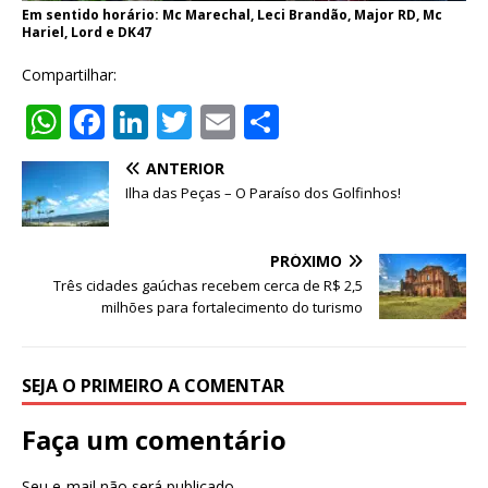
Em sentido horário: Mc Marechal, Leci Brandão, Major RD, Mc
Hariel, Lord e DK47
Compartilhar:
W
F
Li
T
E
S
h
a
n
w
m
h
ANTERIOR
at
c
k
it
ai
ar
Ilha das Peças – O Paraíso dos Golfinhos!
s
e
e
te
l
e
A
b
dI
r
PRÓXIMO
p
o
n
Três cidades gaúchas recebem cerca de R$ 2,5
milhões para fortalecimento do turismo
p
o
k
SEJA O PRIMEIRO A COMENTAR
Faça um comentário
Seu e-mail não será publicado.