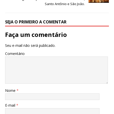
p
o
n
Santo Antônio e São João.
p
o
k
SEJA O PRIMEIRO A COMENTAR
Faça um comentário
Seu e-mail não será publicado.
Comentário
Nome
*
E-mail
*