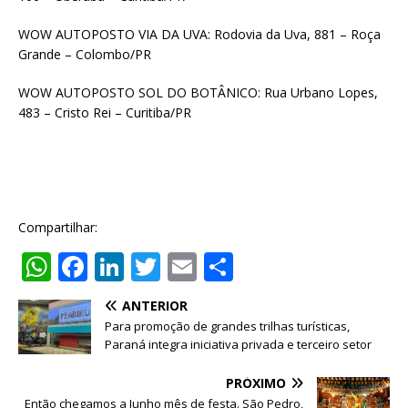
WOW AUTOPOSTO VIA DA UVA: Rodovia da Uva, 881 – Roça
Grande – Colombo/PR
WOW AUTOPOSTO SOL DO BOTÂNICO: Rua Urbano Lopes,
483 – Cristo Rei – Curitiba/PR
Compartilhar:
W
F
Li
T
E
S
h
a
n
w
m
h
ANTERIOR
at
c
k
it
ai
ar
Para promoção de grandes trilhas turísticas,
s
e
e
te
l
e
Paraná integra iniciativa privada e terceiro setor
A
b
dI
r
PRÓXIMO
Então chegamos a Junho mês de festa. São Pedro,